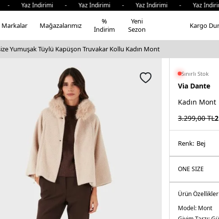
az İndirimi - Yaz İndirimi - Yaz İndirimi - Yaz İndirimi 
%
Yeni
Markalar
Mağazalarımız
Kargo Du
İndirim
Sezon
size Yumuşak Tüylü Kapüşon Truvakar Kollu Kadın Mont
Sınırlı Stok
Via Dante
Kadın Mont
3.299,00
TL
2
Renk:
bej
Ürün Özellikler
Model:
Mont
Giyim Tarzı:
Gü