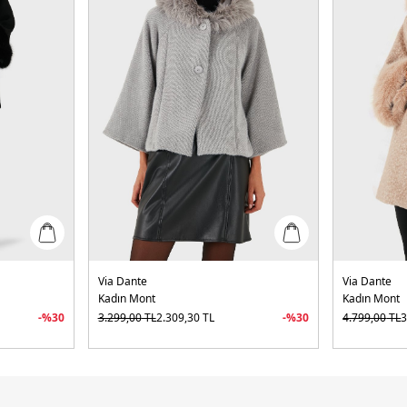
Via Dante
Via Dante
Kadın Mont
Kadın Mont
-%
30
3.299,00
TL
2.309,30
TL
-%
30
4.799,00
TL
3