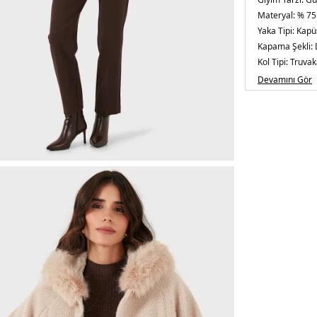
Materyal:
% 75
Yaka Tipi:
Kapü
Kapama Şekli:
Kol Tipi:
Truvak
Astar Durumu
Devamını Gör
Kalıp Bilgisi:
Ov
Manken Beden
/ Beden : Ones
Menşei:
İtalya
5DK2690920.1