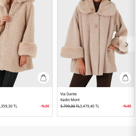
Via Dante
Kadın Mont
.359,30
TL
-%
30
5.799,00
TL
3.479,40
TL
-%
40