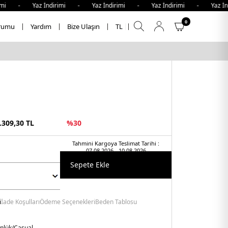
- Yaz İndirimi - Yaz İndirimi - Yaz İndirimi - Yaz İndiri
0
rumu
Yardım
Bize Ulaşın
TL
.309,30
TL
%
30
Tahmini Kargoya Teslimat Tarihi :
07.08.2026 - 10.08.2026
Sepete Ekle
i
İade Koşulları
Ödeme Seçenekleri
Beden Tablosu
nlük/Casual