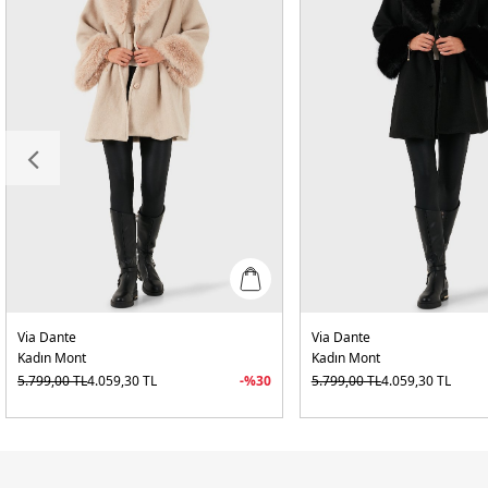
Via Dante
Via Dante
Kadın Mont
Kadın Mont
5.799,00
TL
4.059,30
TL
-%
30
5.799,00
TL
4.059,30
TL