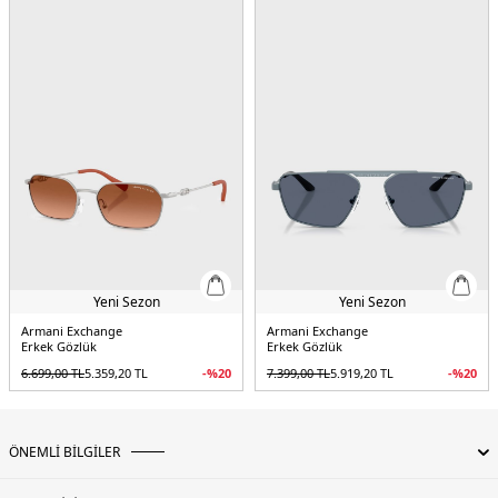
Yeni Sezon
Yeni Sezon
Armani Exchange
Armani Exchange
Erkek Gözlük
Erkek Gözlük
6.699,00
TL
5.359,20
TL
-%
20
7.399,00
TL
5.919,20
TL
-%
20
ÖNEMLİ BİLGİLER