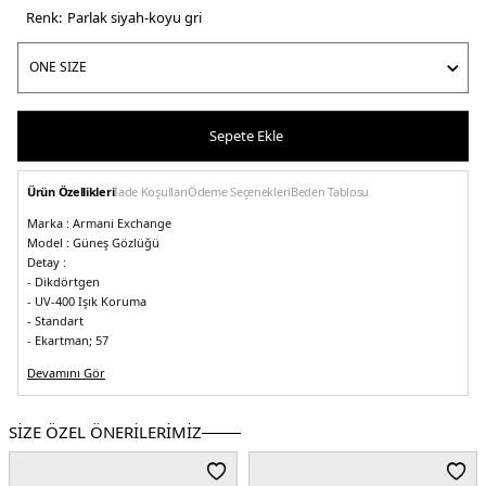
Renk:
parlak siyah-koyu gri
Sepete Ekle
Ürün Özellikleri
İade Koşulları
Ödeme Seçenekleri
Beden Tablosu
Marka :
Armani Exchange
Model :
Güneş Gözlüğü
Detay :
- Dikdörtgen
- UV-400 Işık Koruma
- Standart
- Ekartman; 57
- Köprü genişliği 19 mm
Devamını Gör
- Sap uzunluğu 145 mm
- Cam genişliği 57
- Işık geçirgenliği 12.4
- Ön malzeme plastik, lensler poliamid
- Çerçeve rengi siyah
- Cam rengi koyu
gri
SİZE ÖZEL ÖNERİLERİMİZ
- 2 ( İki ) Yıl Garanti
- Orijinal Kılıf
5DE10AX4145S81588757.18004