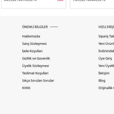
ÖNEMLİ BİLGİLER
HIZLI ERİŞ
Hakkımızda
Sipariş Ta
Satış Sözleşmesi
Yeni Ürünl
İade Koşulları
İndirimdek
Gizlilik ve Güvenlik
Üye Giriş
Üyelik Sözleşmesi
Yeni Üyeli
Teslimat Koşulları
İletişim
Sıkça Sorulan Sorular
Blog
KVKK
Orijinallik