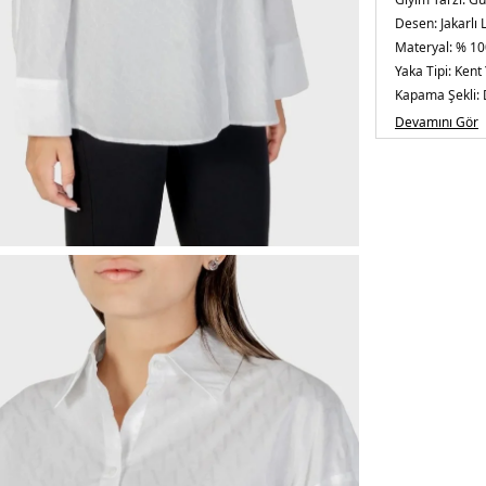
Desen:
Jakarlı 
Materyal:
% 10
Yaka Tipi:
Kent
Kapama Şekli:
Kol Boyu:
Uzun
Devamını Gör
Yaş Grubu:
Yeti
Menşei:
Kambo
5DE2XW00142