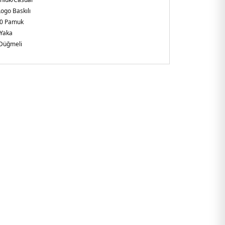
Logo Baskılı
0 Pamuk
 Yaka
Düğmeli
 Kol
şkin
çya
4AF16631U0002.25