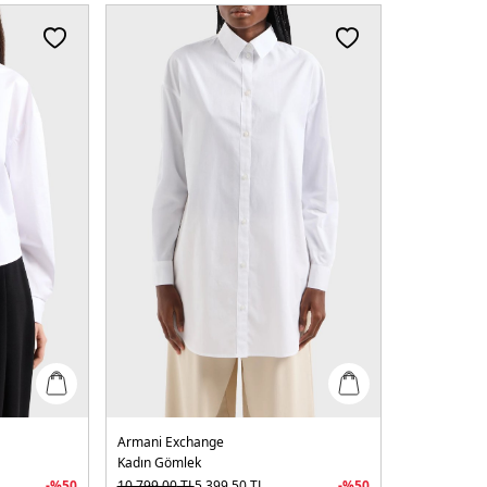
Armani Exchange
Kadın Gömlek
-%
50
10.799,00
TL
5.399,50
TL
-%
50