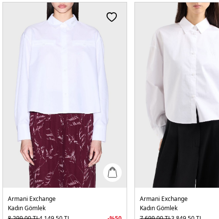
Armani Exchange
Armani Exchange
Kadın Gömlek
Kadın Gömlek
8.299,00
TL
4.149,50
TL
-%
50
7.699,00
TL
3.849,50
TL