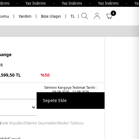
irimi - Yaz İndirimi - Yaz İndirimi - Yaz İndirimi - Yaz İ
0
rumu
Yardım
Bize Ulaşın
TL
hange
ek
.599,50
TL
%
50
Tahmini Kargoya Teslimat Tarihi :
09.08.2026 - 12.08.2026
Sepete Ekle
i
İade Koşulları
Ödeme Seçenekleri
Beden Tablosu
nlük/Casual