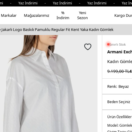
mi - Yaz İndirimi - Yaz İndirimi - Yaz İndirimi - Yaz İnd
%
Yeni
Markalar
Mağazalarımız
Kargo Du
İndirim
Sezon
Jakarlı Logo Baskılı Pamuklu Regular Fit Kent Yaka Kadın Gömlek
Sınırlı Stok
Armani Exc
Kadın Göml
9.199,00
TL
4
Renk:
beyaz
Ürün Özellikler
Model:
Gömlek
Giyim Tarzı:
Gü