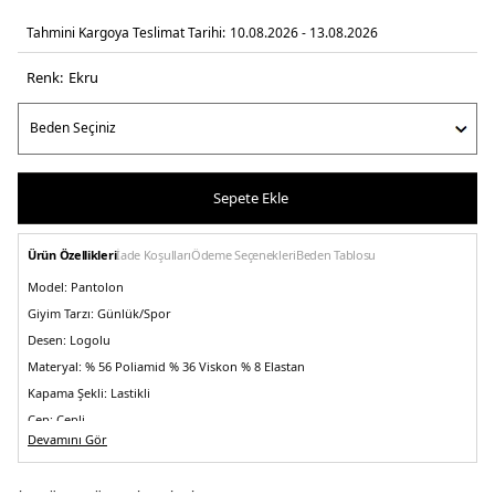
Tahmini Kargoya Teslimat Tarihi:
10.08.2026 - 13.08.2026
Renk:
ekru
Sepete Ekle
Ürün Özellikleri
İade Koşulları
Ödeme Seçenekleri
Beden Tablosu
Model:
Pantolon
Giyim Tarzı:
Günlük/Spor
Desen:
Logolu
Materyal:
% 56 Poliamid % 36 Viskon % 8 Elastan
Kapama Şekli:
Lastikli
Cep:
Cepli
Devamını Gör
Paça Tipi:
Lastikli Paça
Kalıp Bilgisi:
Relaxed Fit