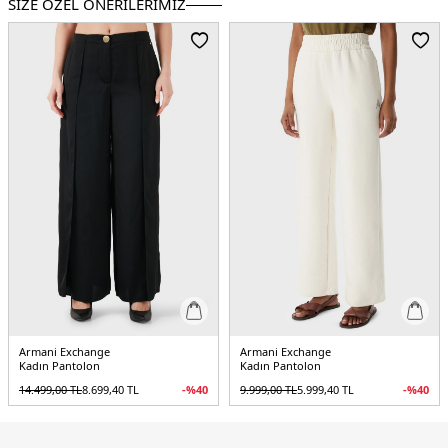
SİZE ÖZEL ÖNERİLERİMİZ
Menşei:
Kamboçya
5DK2XW001011AF16111U1003.69
Armani Exchange
Armani Exchange
Kadın Pantolon
Kadın Pantolon
14.499,00
TL
8.699,40
TL
-%
40
9.999,00
TL
5.999,40
TL
-%
40