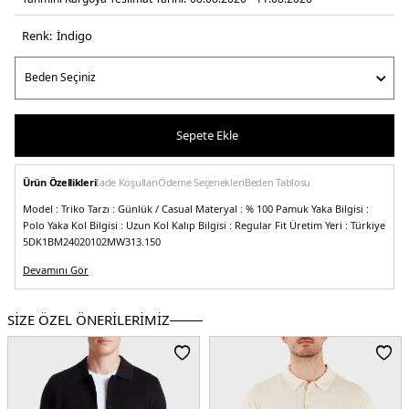
Renk:
i̇ndi̇go
Sepete Ekle
Ürün Özellikleri
İade Koşulları
Ödeme Seçenekleri
Beden Tablosu
Model :
Triko
Tarzı :
Günlük / Casual
Materyal :
% 100 Pamuk
Yaka Bilgisi :
Polo Yaka
Kol Bilgisi :
Uzun Kol
Kalıp Bilgisi :
Regular Fit
Üretim Yeri :
Türkiye
5DK1BM24020102MW313.150
Devamını Gör
SİZE ÖZEL ÖNERİLERİMİZ