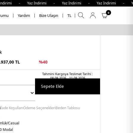
irimi - Yaz İndirimi - Yaz İndirimi - Yaz İndirimi - Yaz 
0
rumu
Yardım
Bize Ulaşın
TL
k
.937,00
TL
%
40
Tahmini Kargoya Teslimat Tarihi :
08.08.2026 - 11.08.2026
Sepete Ekle
i
İade Koşulları
Ödeme Seçenekleri
Beden Tablosu
nlük/Casual
0 Modal