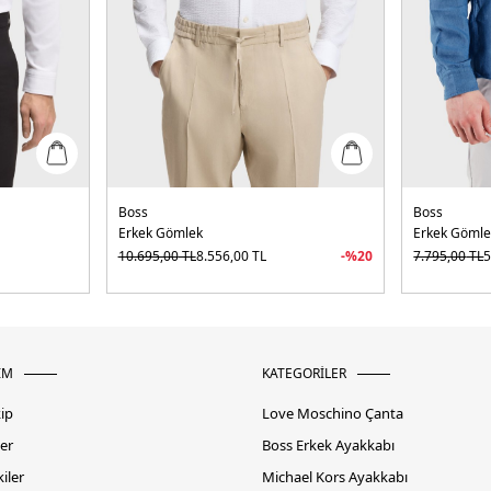
Boss
Boss
Erkek Gömlek
Erkek Gömle
10.695,00
TL
8.556,00
TL
-%
20
7.795,00
TL
5
İM
KATEGORİLER
kip
Love Moschino Çanta
er
Boss Erkek Ayakkabı
iler
Michael Kors Ayakkabı