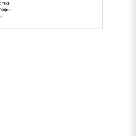
k Yaka
Düğmeli
ol
kuma
m Fit
i:
Boy : 1.90 cm / Göğüs : 108 cm / Bel : 85 cm / Basen : 100
0
şkin
e
100.25