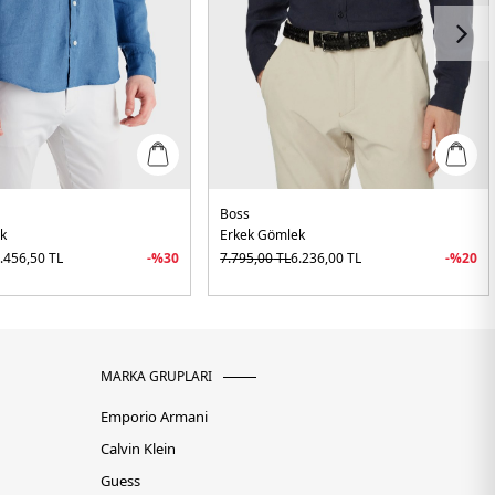
Boss
k
Erkek Gömlek
.456,50
TL
-%
30
7.795,00
TL
6.236,00
TL
-%
20
MARKA GRUPLARI
Emporio Armani
Calvin Klein
Guess