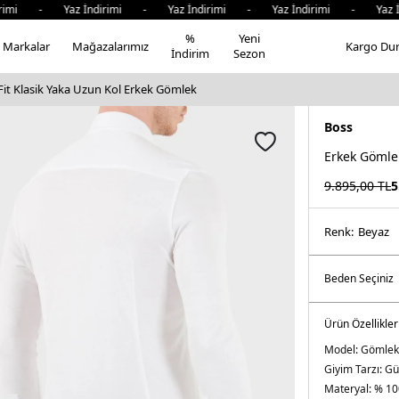
mi - Yaz İndirimi - Yaz İndirimi - Yaz İndirimi - Yaz İnd
%
Yeni
Markalar
Mağazalarımız
Kargo Du
İndirim
Sezon
Fit Klasik Yaka Uzun Kol Erkek Gömlek
Boss
Erkek Gömle
9.895,00
TL
5
Renk:
beyaz
Ürün Özellikler
Model:
Gömlek
Giyim Tarzı:
Gü
Materyal:
% 10