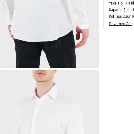
Yaka Tipi:
Klasi
Kapama Şekli:
Kol Tipi:
Uzun K
Kumaş Tipi:
Do
Devamını Gör
Boy:
Standart
Kalıp Bilgisi:
Sli
Manken Beden
cm / Beden : 4
Yaş Grubu:
Yeti
Menşei:
Türkiy
5DY150561622