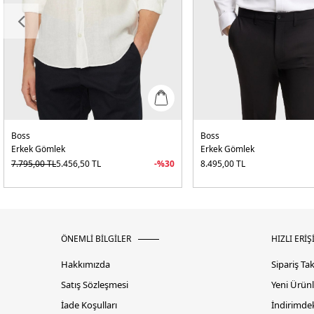
Boss
Boss
Erkek Gömlek
Erkek Gömlek
7.795,00
TL
5.456,50
TL
-%
30
8.495,00
TL
ÖNEMLİ BİLGİLER
HIZLI ERİŞ
Hakkımızda
Sipariş Ta
Satış Sözleşmesi
Yeni Ürünl
İade Koşulları
İndirimdek