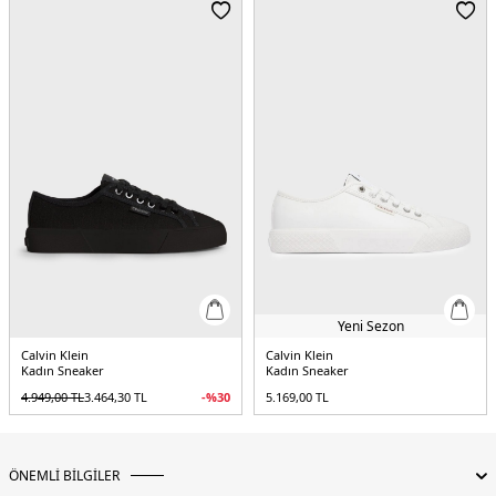
Yeni Sezon
Calvin Klein
Calvin Klein
Kadın Sneaker
Kadın Sneaker
4.949,00
TL
3.464,30
TL
-%
30
5.169,00
TL
ÖNEMLİ BİLGİLER