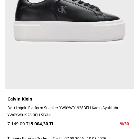
Calvin Klein
Deri Logolu Platform Sneaker YW0YW01928BEH Kadın Ayakkabı
YW0YW01928 BEH SİYAH
7.149,00
TL
5.004,30
TL
%
30
Tahmini Kargoya Teslimat Tarihi:
07.08.2026 - 10.08.2026