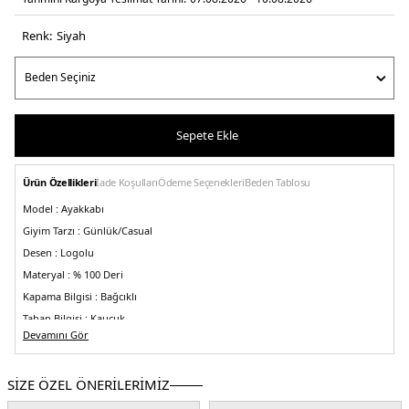
Renk:
si̇yah
Sepete Ekle
Ürün Özellikleri
İade Koşulları
Ödeme Seçenekleri
Beden Tablosu
Model :
Ayakkabı
Giyim Tarzı :
Günlük/Casual
Desen :
Logolu
Materyal :
% 100 Deri
Kapama Bilgisi :
Bağcıklı
Taban Bilgisi :
Kauçuk
Devamını Gör
Taban Yüksekliği :
4,5 cm
Burun Tipi :
Yuvarlak Burun
SİZE ÖZEL ÖNERİLERİMİZ
Üretim Yeri :
Portekiz
5DE2YW0YW01928BEH.07