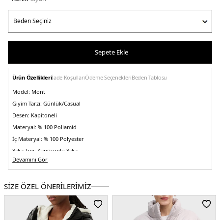
Sepete Ekle
Ürün Özellikleri
İade Koşulları
Ödeme Seçenekleri
Beden Tablosu
Model:
Mont
Giyim Tarzı:
Günlük/Casual
Desen:
Kapitoneli
Materyal:
% 100 Poliamid
İç Materyal:
% 100 Polyester
Yaka Tipi:
Kapüşonlu Yaka
Devamını Gör
Kapama Şekli:
Düğme, Fermuar ve Kemerli
Kol Tipi:
Uzun Kol
SİZE ÖZEL ÖNERİLERİMİZ
Cep:
Cepli
Astar Durumu:
Astarlı
Boy:
Uzun