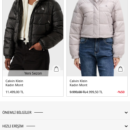
Kalıp Bilgisi:
Regular Fit
Menşei:
Vietnam
5DE2LV047D508GUB1.07
Yeni Sezon
Calvin Klein
Calvin Klein
Kadın Mont
Kadın Mont
11.499,00
TL
9.999,00
TL
4.999,50
TL
-%
50
ÖNEMLİ BİLGİLER
HIZLI ERİŞİM