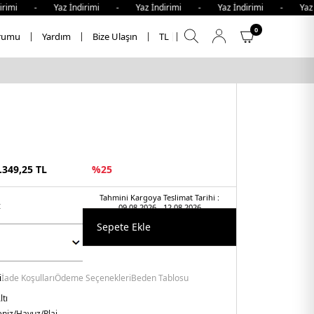
rimi - Yaz İndirimi - Yaz İndirimi - Yaz İndirimi - Yaz İn
0
rumu
Yardım
Bize Ulaşın
TL
.349,25
TL
%
25
Tahmini Kargoya Teslimat Tarihi :
t
09.08.2026 - 12.08.2026
Sepete Ekle
i
İade Koşulları
Ödeme Seçenekleri
Beden Tablosu
ltı
niz/Havuz/Plaj