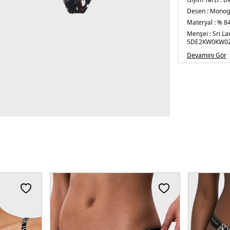
Desen :
Monogr
Materyal :
% 84
Menşei :
Sri La
5DE2KW0KW02
Devamını Gör