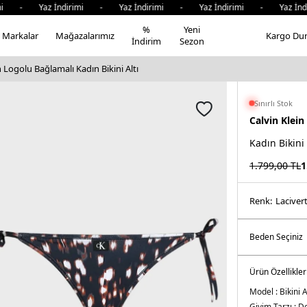
i - Yaz İndirimi - Yaz İndirimi - Yaz İndirimi - Yaz İndi
%
Yeni
Markalar
Mağazalarımız
Kargo Du
İndirim
Sezon
n Logolu Bağlamalı Kadın Bikini Altı
Sınırlı Stok
Calvin Klein
Kadın Bikini
1.799,00
TL
1
Renk:
laci̇ver
Ürün Özellikler
Model :
Bikini A
Giyim Tarzı :
De