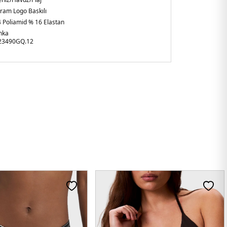
am Logo Baskılı
 Poliamid % 16 Elastan
nka
3490GQ.12