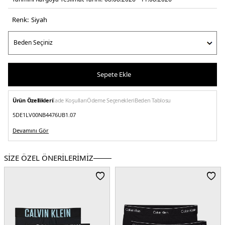
Renk:
si̇yah
Sepete Ekle
Ürün Özellikleri
İade Koşulları
Ödeme Seçenekleri
Beden Tablosu
5DE1LV00NB4476UB1.07
Devamını Gör
SİZE ÖZEL ÖNERİLERİMİZ