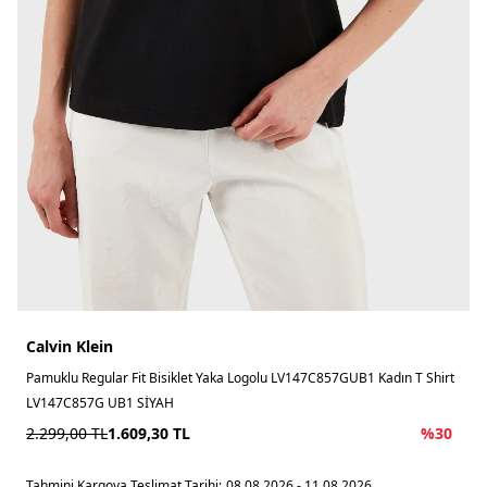
Calvin Klein
Pamuklu Regular Fit Bisiklet Yaka Logolu LV147C857GUB1 Kadın T Shirt
LV147C857G UB1 SİYAH
2.299,00
TL
1.609,30
TL
%
30
Tahmini Kargoya Teslimat Tarihi:
08.08.2026 - 11.08.2026