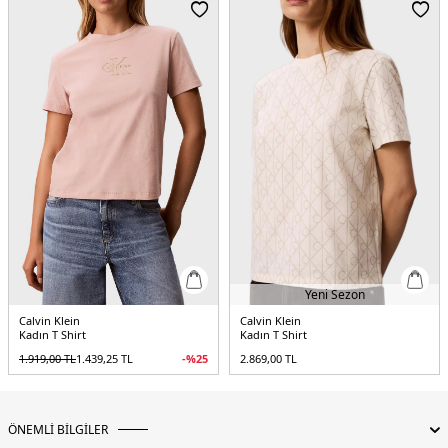
Yeni Sezon
Calvin Klein
Calvin Klein
Kadın T Shirt
Kadın T Shirt
1.919,00
TL
1.439,25
TL
-%
25
2.869,00
TL
ÖNEMLİ BİLGİLER