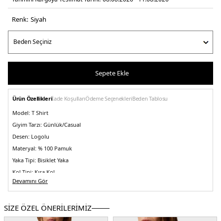
Renk:
si̇yah
Sepete Ekle
Ürün Özellikleri
İade Koşulları
Ödeme Seçenekleri
Beden Tablosu
Model:
T Shirt
Giyim Tarzı:
Günlük/Casual
Desen:
Logolu
Materyal:
% 100 Pamuk
Yaka Tipi:
Bisiklet Yaka
Kol Tipi:
Kısa Kol
Devamını Gör
Kalıp Bilgisi:
Regular Fit
Menşei:
Hindistan
SİZE ÖZEL ÖNERİLERİMİZ
Detaylar:
Büyük kalıptır, bir beden küçük almanız önerilir.
5DE2LV147C857GUB1.07