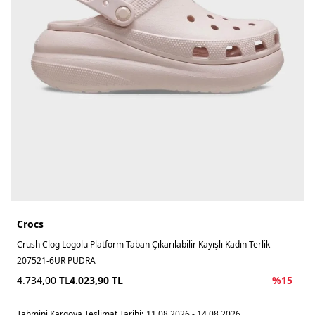
Crocs
Crush Clog Logolu Platform Taban Çıkarılabilir Kayışlı Kadın Terlik
207521-6UR PUDRA
4.734,00
TL
4.023,90
TL
%
15
Tahmini Kargoya Teslimat Tarihi:
11.08.2026 - 14.08.2026