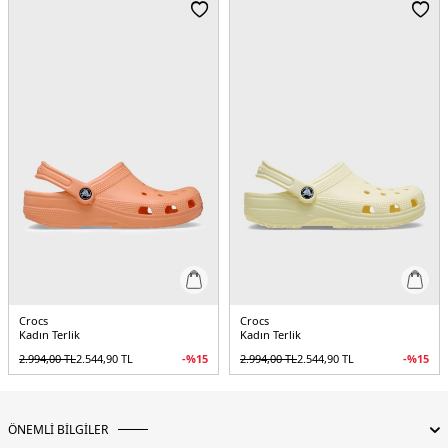
boyu konfor ve destek sunar)
Üretim Yeri :
Vietnam
2DY2075216UR.182
Crocs
Crocs
Kadın Terlik
Kadın Terlik
2.994,00
TL
2.544,90
TL
-%
15
2.994,00
TL
2.544,90
TL
-%
15
ÖNEMLİ BİLGİLER