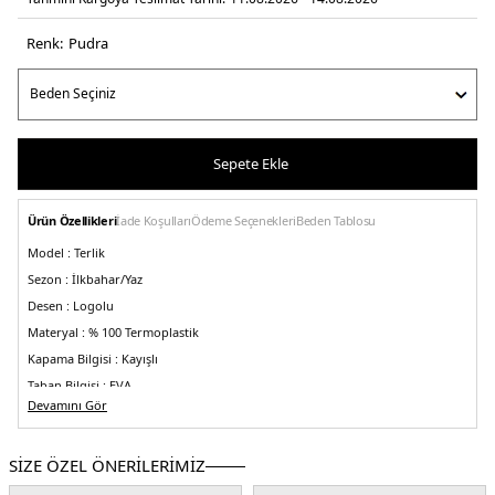
Renk:
pudra
Sepete Ekle
Ürün Özellikleri
İade Koşulları
Ödeme Seçenekleri
Beden Tablosu
Model :
Terlik
Sezon :
İlkbahar/Yaz
Desen :
Logolu
Materyal :
% 100 Termoplastik
Kapama Bilgisi :
Kayışlı
Taban Bilgisi :
EVA
Devamını Gör
Taban Kalınlığı :
6 cm
Detay :
-Kokuya dayanıklı, temizlenmesi kolay ve hızlı kuruma
-Gelişmiş nefes
alabilirlik için havalandırma delikleri
-Hafif yastıklama ve rahatlık için
SİZE ÖZEL ÖNERİLERİMİZ
tamamen kalıplanmış Croslite ™ malzemesi(Croslite™ köpük yastıklama, gün