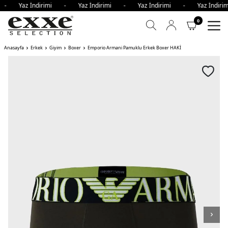
i - Yaz İndirimi - Yaz İndirimi - Yaz İndirimi - Yaz İndi
0
Anasayfa
Erkek
Giyim
Boxer
Emporio Armani Pamuklu Erkek Boxer HAKİ