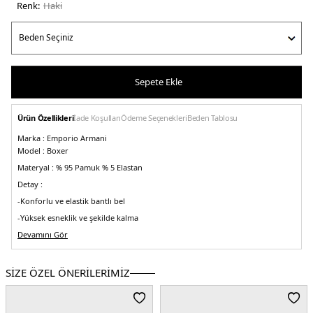
Renk:
haki̇
Sepete Ekle
Ürün Özellikleri
İade Koşulları
Ödeme Seçenekleri
Beden Tablosu
Marka :
Emporio Armani
Model :
Boxer
Materyal :
% 95 Pamuk % 5 Elastan
Detay :
-Konforlu ve elastik bantlı bel
-Yüksek esneklik ve şekilde kalma
Üretim Yeri :
Devamını Gör
Burma
5DE11113891P51607581.65
SİZE ÖZEL ÖNERİLERİMİZ