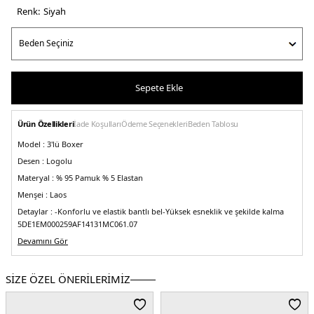
Renk:
si̇yah
Sepete Ekle
Ürün Özellikleri
İade Koşulları
Ödeme Seçenekleri
Beden Tablosu
Model :
3'lü Boxer
Desen :
Logolu
Materyal :
% 95 Pamuk % 5 Elastan
Menşei :
Laos
Detaylar :
-Konforlu ve elastik bantlı bel
-Yüksek esneklik ve şekilde kalma
5DE1EM000259AF14131MC061.07
Devamını Gör
SİZE ÖZEL ÖNERİLERİMİZ