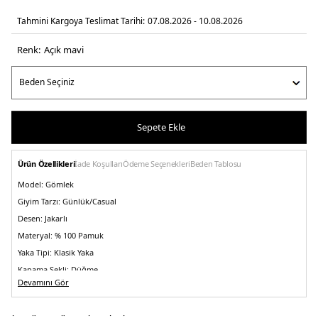
Tahmini Kargoya Teslimat Tarihi:
07.08.2026 - 10.08.2026
Renk:
açik mavi̇
Sepete Ekle
Ürün Özellikleri
İade Koşulları
Ödeme Seçenekleri
Beden Tablosu
Model:
Gömlek
Giyim Tarzı:
Günlük/Casual
Desen:
Jakarlı
Materyal:
% 100 Pamuk
Yaka Tipi:
Klasik Yaka
Kapama Şekli:
Düğme
Devamını Gör
Kol Boyu:
Uzun Kol
Kalıp Bilgisi:
Regular Fit