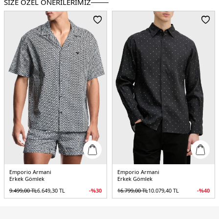
SİZE ÖZEL ÖNERİLERİMİZ
Menşei:
Almanya
5DK1EM000099TE16993F9026.67
Emporio Armani
Emporio Armani
Erkek Gömlek
Erkek Gömlek
9.499,00
TL
6.649,30
TL
-%
30
16.799,00
TL
10.079,40
TL
-%
40