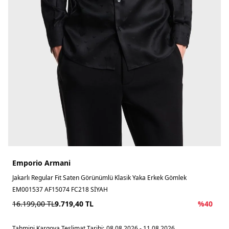
Emporio Armani
Jakarlı Regular Fit Saten Görünümlü Klasik Yaka Erkek Gömlek
EM001537 AF15074 FC218 SİYAH
16.199,00
TL
9.719,40
TL
%
40
Tahmini Kargoya Teslimat Tarihi:
08.08.2026 - 11.08.2026