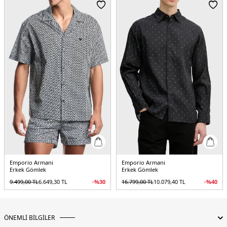
5DK1EM001537AF15074FC218.07
Emporio Armani
Emporio Armani
Erkek Gömlek
Erkek Gömlek
9.499,00
TL
6.649,30
TL
-%
30
16.799,00
TL
10.079,40
TL
-%
40
ÖNEMLİ BİLGİLER