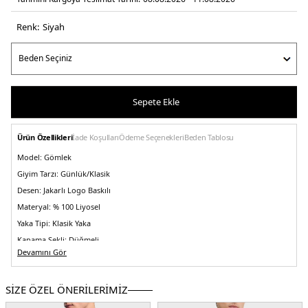
Renk:
si̇yah
Sepete Ekle
Ürün Özellikleri
İade Koşulları
Ödeme Seçenekleri
Beden Tablosu
Model:
Gömlek
Giyim Tarzı:
Günlük/Klasik
Desen:
Jakarlı Logo Baskılı
Materyal:
% 100 Liyosel
Yaka Tipi:
Klasik Yaka
Kapama Şekli:
Düğmeli
Devamını Gör
Kol Boyu:
Uzun Kol
Kalıp Bilgisi:
Regular Fit
SİZE ÖZEL ÖNERİLERİMİZ
Yaş Grubu:
Yetişkin
Menşei:
Çin