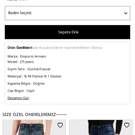
Sepete Ekle
Ürün Özellikleri
İade Koşulları
Ödeme Seçenekleri
Beden Tablosu
Marka :
Emporio Armani
Model :
J75 Jeans
Giyim Tarzı :
Günlük/Casual
Materyal :
% 99 Pamuk % 1 Elastan
Kapama Bilgisi :
Düğme
Cep Bilgisi :
Cepli
Kalıp Bilgisi :
Devamını Gör
Slim Fit, Düşük Bel, Düz Paça
Manken Ölçüsü :
Kilo : 86 kg / Boy : 1.90 cm / Göğüs : 105 cm / Bel : 83 cm /
Basen : 102 cm / Beden : 32
SİZE ÖZEL ÖNERİLERİMİZ
Üretim Yeri :
Mısır
5DY13R1J751D0DZ0941.42