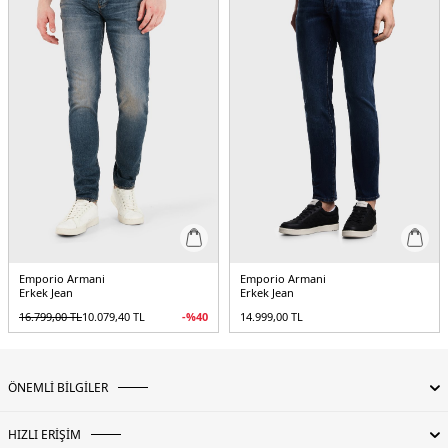
Emporio Armani
Emporio Armani
Erkek Jean
Erkek Jean
16.799,00
TL
10.079,40
TL
-%
40
14.999,00
TL
ÖNEMLİ BİLGİLER
HIZLI ERİŞİM