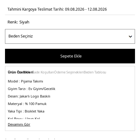
Tahmini Kargoya Teslimat Tarihi:
09.08.2026 - 12.08.2026
Renk:
si̇yah
Sepete Ekle
Ürün Özellikleri
İade Koşulları
Ödeme Seçenekleri
Beden Tablosu
Model :
Pijama Takımı
Giyim Tarzı :
Ev Giyim/Gecelik
Desen:
Jakarlı Logo Baskılı
Materyal :
% 100 Pamuk
Yaka Tipi :
Bisiklet Yaka
Kol Boyu :
Uzun Kol
Devamını Gör
Kalıp Bilgisi :
Regular Fit
Bel :
Yüksek, Elastik Bel