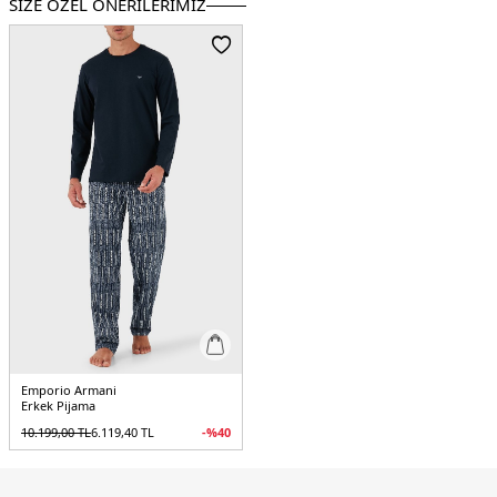
SİZE ÖZEL ÖNERİLERİMİZ
Paça Tipi :
Düz Paça
Manken Bedeni :
Boy : 1.88 cm / Göğüs : 100 cm / Bel : 81 cm / Basen : 101 cm
/ Beden : M
Üretim Yeri :
Çin
5DK1EM000611AF14994MC273.07
Emporio Armani
Erkek Pijama
10.199,00
TL
6.119,40
TL
-%
40