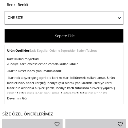
Renk:
renkli
Sepete Ekle
Ürün Özellikleri
İade Koşulları
Ödeme Seçenekleri
Beden Tablosu
Kart Kullanım Şartları
-Hediye Kartı exxeselection.com'da kullanılabilir.
-Kartın ücret iadesi yapılmamaktadır.
-Kart tek alışverişte geçerlidir, kart miktarı bölünerek kullanılamaz.
-Ürün
iadelerinde, bedel karşılığı hediye çeki olarak yapılacaktır.
-Hediye kartı
tutarının altındaki alışverişlerde, hediye kartı tutarında alışveriş yapılmış
sayılır. Ekstra para iadesi yapılamaz.
-Hediye kartı tutarının altındaki
alışverişlerde, kart tutarı üzeri ücret kredi kartı ile tahsil edilecektir.
Devamını Gör
-Hediye
kartı 3. şahıslarca kullanılabilir.
5DE02.5002
SİZE ÖZEL ÖNERİLERİMİZ