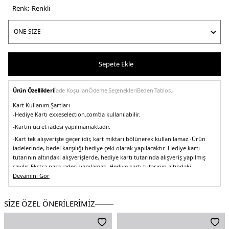
Renk:
renkli
Sepete Ekle
Ürün Özellikleri
İade Koşulları
Ödeme Seçenekleri
Beden Tablosu
Kart Kullanım Şartları
-Hediye Kartı exxeselection.com'da kullanılabilir.
-Kartın ücret iadesi yapılmamaktadır.
-Kart tek alışverişte geçerlidir, kart miktarı bölünerek kullanılamaz.
-Ürün
iadelerinde, bedel karşılığı hediye çeki olarak yapılacaktır.
-Hediye kartı
tutarının altındaki alışverişlerde, hediye kartı tutarında alışveriş yapılmış
sayılır. Ekstra para iadesi yapılamaz.
-Hediye kartı tutarının altındaki
alışverişlerde, kart tutarı üzeri ücret kredi kartı ile tahsil edilecektir.
Devamını Gör
-Hediye
kartı 3. şahıslarca kullanılabilir.
5DE02.5004
SİZE ÖZEL ÖNERİLERİMİZ