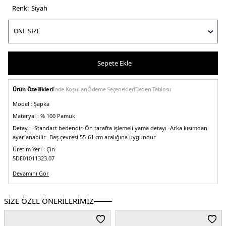
Renk:
si̇yah
Sepete Ekle
Ürün Özellikleri
İade Koşulları
Ödeme Seçenekleri
Beden Tablosu
Model :
Şapka
Materyal :
% 100 Pamuk
Detay :
-Standart bedendir
-Ön tarafta işlemeli yama detayı
-Arka kısımdan
ayarlanabilir
-Baş çevresi 55-61 cm aralığına uygundur
Üretim Yeri :
Çin
5DE01011323.07
Devamını Gör
SİZE ÖZEL ÖNERİLERİMİZ