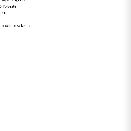
0 Polyester
şkin
anabilir arka kısım
389