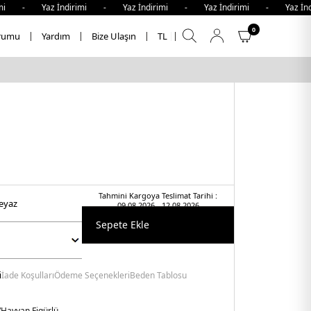
 - Yaz İndirimi - Yaz İndirimi - Yaz İndirimi - Yaz İndiri
0
rumu
Yardım
Bize Ulaşın
TL
Tahmini Kargoya Teslimat Tarihi :
beyaz
09.08.2026 - 12.08.2026
Sepete Ekle
i
İade Koşulları
Ödeme Seçenekleri
Beden Tablosu
Hayvan Figürlü