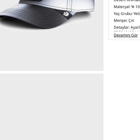
Materyal:
% 10
Yaş Grubu:
Yeti
Menşei:
Çin
Detaylar:
Ayarl
5DE01012244.
Devamını Gör