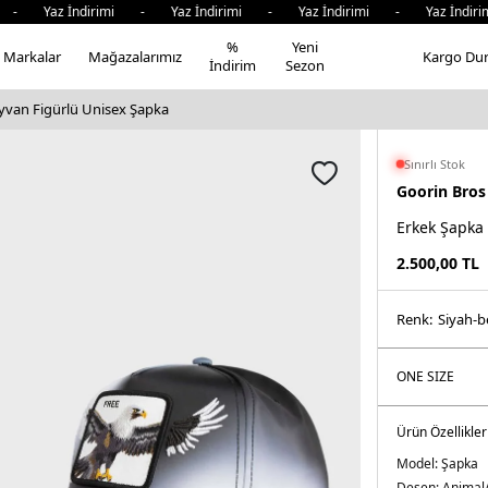
Yaz İndirimi - Yaz İndirimi - Yaz İndirimi - Yaz İndirimi
%
Yeni
Markalar
Mağazalarımız
Kargo Du
İndirim
Sezon
yvan Figürlü Unisex Şapka
Sınırlı Stok
Goorin Bros
Erkek Şapka
2.500,00
TL
Renk:
si̇yah-
Ürün Özellikler
Model:
Şapka
Desen:
Animal/