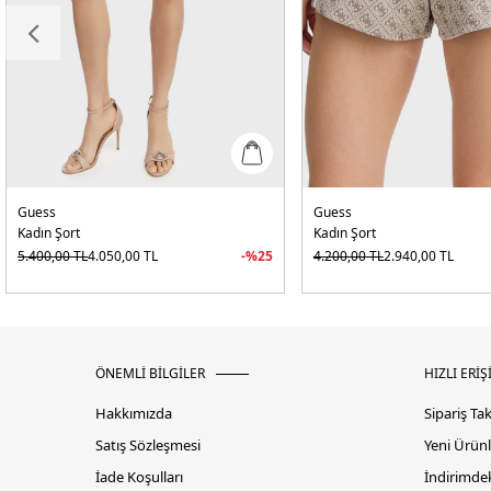
Guess
Guess
Kadın Şort
Kadın Şort
5.400,00
TL
4.050,00
TL
-%
25
4.200,00
TL
2.940,00
TL
ÖNEMLİ BİLGİLER
HIZLI ERİŞ
Hakkımızda
Sipariş Ta
Satış Sözleşmesi
Yeni Ürünl
İade Koşulları
İndirimdek