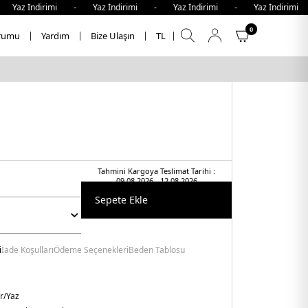
İndirimi - Yaz İndirimi - Yaz İndirimi - Yaz İndirimi - Y
0
rumu
Yardım
Bize Ulaşın
TL
Tahmini Kargoya Teslimat Tarihi :
09.08.2026 - 12.08.2026
Sepete Ekle
i
İade Koşulları
Ödeme Seçenekleri
Beden Tablosu
r/Yaz