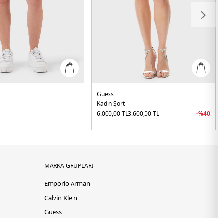
Guess
Kadın Şort
6.000,00
TL
3.600,00
TL
-%
40
MARKA GRUPLARI
Emporio Armani
Calvin Klein
Guess