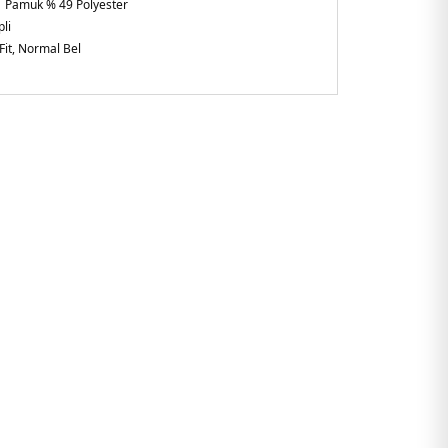
 Pamuk % 49 Polyester
li
Fit, Normal Bel
beden için iç bacak boyu 5 cm
n
3P2JBLK.07