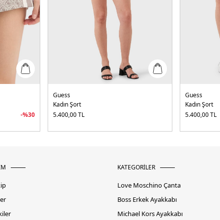
Guess
Guess
Kadın Şort
Kadın Şort
-%
30
5.400,00
TL
5.400,00
TL
İM
KATEGORİLER
kip
Love Moschino Çanta
er
Boss Erkek Ayakkabı
iler
Michael Kors Ayakkabı