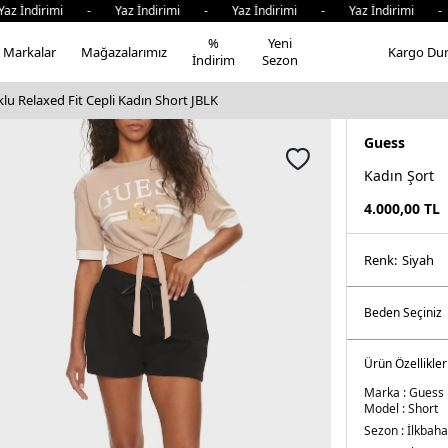
irimi - Yaz İndirimi - Yaz İndirimi - Yaz İndirimi - Yaz 
%
Yeni
Markalar
Mağazalarımız
Kargo Du
İndirim
Sezon
u Relaxed Fit Cepli Kadın Short JBLK
Guess
Kadın Şort
4.000,00
TL
Renk:
si̇yah
Ürün Özellikler
Marka :
Guess
Model :
Short
Sezon :
İlkbaha