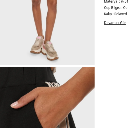
Materyal :
% 51
Cep Bilgisi :
Cep
Kalıp :
Relaxed 
Detay :
Devamını Gör
-Yanda logo
-S 
Üretim Yeri :
Çi
5DY2V3GD13KB