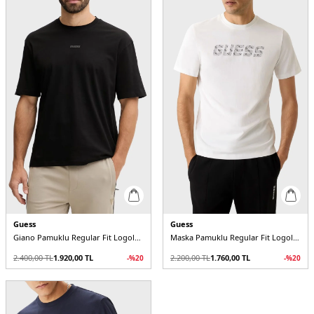
Guess
Guess
Giano Pamuklu Regular Fit Logolu Bisiklet Yaka Z6RI16I3Z14 Erkek T Shirt
Maska Pamuklu Regular Fit Logolu Bisiklet Yaka Z6RI15I3Z14 Erkek T Shirt
2.400,00
TL
1.920,00
TL
2.200,00
TL
1.760,00
TL
-%
20
-%
20