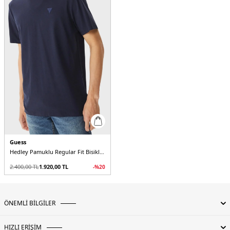
Guess
Hedley Pamuklu Regular Fit Bisiklet Yaka Z2YI12JR06K Erkek T Shirt
2.400,00
TL
1.920,00
TL
-%
20
ÖNEMLİ BİLGİLER
HIZLI ERİŞİM