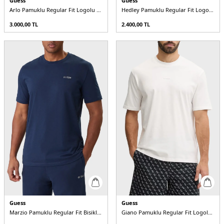
Guess
Guess
Arlo Pamuklu Regular Fit Logolu Bisiklet Yaka Z4GI18J1314 Erkek T Shirt
Hedley Pamuklu Regular Fit Logolu Bisiklet Yaka Z2YI12JR06K Erkek T Shirt
3.000,00
TL
2.400,00
TL
Guess
Guess
Marzio Pamuklu Regular Fit Bisiklet Yaka Z6RI17I3Z14 Erkek T Shirt
Giano Pamuklu Regular Fit Logolu Bisiklet Yaka Z6RI16I3Z14 Erkek T Shirt