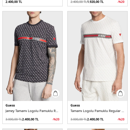
2.400,00
TL
2.400,00
TL
1.920,00
TL
-%
20
Guess
Guess
Jamey Tamamı Logolu Pamuklu Regular Fit Z2BI09J1314 Erkek T Shirt
Tamamı Logolu Pamuklu Regular Fit Bisiklet Yaka Z2BI09J1314 Erkek T Shirt
3.000,00
TL
2.400,00
TL
3.000,00
TL
2.400,00
TL
-%
20
-%
20