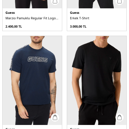
Guess
Guess
Marzio Pamuklu Regular Fit Logolu Bisiklet Yaka Z6RI17I3Z14 Erkek T Shirt
Erkek T-Shirt
2.400,00
TL
3.000,00
TL