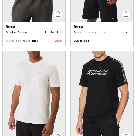
Guess
Guess
Maska Pamuklu Regular Fit Bisiklet Yaka Z6RI15I3Z14 Erkek T Shirt
Marzio Pamuklu Regular Fit Logolu Bisiklet Yaka Z6RI17I3Z14 Erkek T Shirt
2.200,00
TL
1.760,00
TL
2.400,00
TL
-%
20