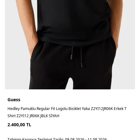
Guess
Hedley Pamuklu Regular Fit Logolu Bisiklet Yaka Z2YI12JR06K Erkek T
Shirt Z2YI12 JR06K JBLK SİYAH
2.400,00
TL
Tahmini Kargoya Teslimat Tarihi:
08.08.2026 - 11.08.2026