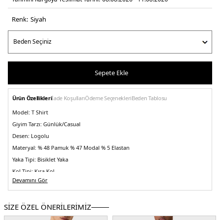
Renk:
si̇yah
Sepete Ekle
Ürün Özellikleri
İade Koşulları
Ödeme Seçenekleri
Beden Tablosu
Model:
T Shirt
Giyim Tarzı:
Günlük/Casual
Desen:
Logolu
Materyal:
% 48 Pamuk % 47 Modal % 5 Elastan
Yaka Tipi:
Bisiklet Yaka
Kol Tipi:
Kısa Kol
Devamını Gör
Kumaş Tipi:
Belirtilmemiş
Boy:
Standart
SİZE ÖZEL ÖNERİLERİMİZ
Kalıp Bilgisi:
Regular Fit
Yaş Grubu:
Yetişkin