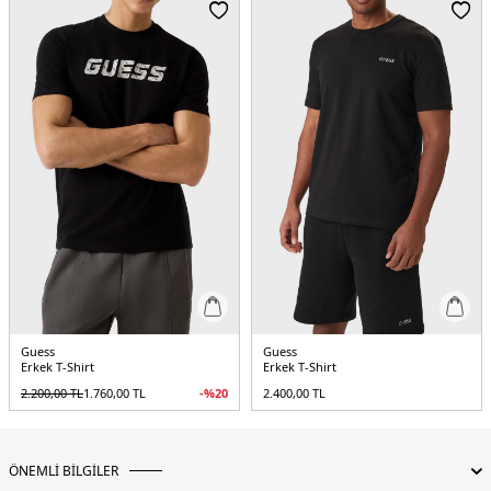
Menşei:
Bangladeş
5DY1Z2YI12JR06KJBLK.07
Guess
Guess
Erkek T-Shirt
Erkek T-Shirt
2.200,00
TL
1.760,00
TL
-%
20
2.400,00
TL
ÖNEMLİ BİLGİLER