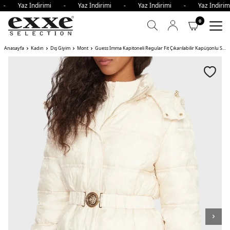
i - Yaz İndirimi - Yaz İndirimi - Yaz İndirimi - Yaz İndir
0
Anasayfa
Kadın
Dış Giyim
Mont
Guess Imma Kapitoneli Regular Fit Çıkarılabilir Kapüşonlu Su İtici Kadın Mont KREM