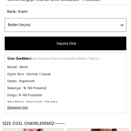
Renk:
krem
Sepete Ekle
Ürün Özellikleri
İade Koşulları
Ödeme Seçenekleri
Beden Tablosu
Model :
Mont
Giyim Tarzı :
Günlük / Casual
Desen :
Kapitoneli
Materyal :
% 100 Poliamid
Dolgu:
% 100 Polyester
Yaka Bilgisi :
Kapüşonlu, Dik Yaka
Devamını Gör
Kapama Bilgisi :
Fermuar ve Çıtçıt Düğmeli
Cep Bilgisi :
Cepli
SİZE ÖZEL ÖNERİLERİMİZ
Kol Bilgisi :
Uzun Kol
Kalıp Bilgisi :
Regular Fit