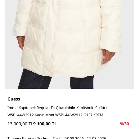
Guess
Imma Kapitoneli Regular Fit Çıkarılabilir Kapüşonlu Su İtici
W5BL44W2912 Kadın Mont W5BL44 W2912 G1F7 KREM
13.000,00
TL
9.100,00
TL
%
30
Tahmini Kargoya Teslimat Tarihi:
08.08.2026 - 11.08.2026