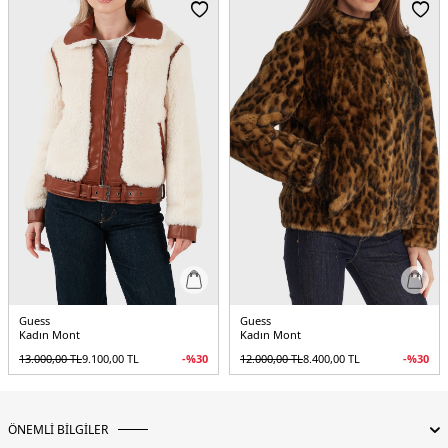
Detay :
- Fermuarlı çıkarılabilir kapüşonlu
- Su itici
- Logolu kemer detaylı
Üretim Yeri :
Çin
5DK2W5BL44W2912G1F7.19
Guess
Guess
Kadın Mont
Kadın Mont
13.000,00
TL
9.100,00
TL
-%
30
12.000,00
TL
8.400,00
TL
-%
30
ÖNEMLİ BİLGİLER