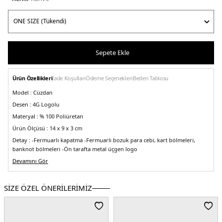
Sepete Ekle
Ürün Özellikleri
İade Koşulları
Ödeme Seçenekleri
Beden Tablosu
Model :
Cüzdan
Desen :
4G Logolu
Materyal :
% 100 Poliüretan
Ürün Ölçüsü :
14 x 9 x 3 cm
Detay :
-Fermuarlı kapatma
-Fermuarlı bozuk para cebi, kart bölmeleri,
banknot bölmeleri
-Ön tarafta metal üçgen logo
Üretim Yeri :
Devamını Gör
Burma
5DE2SWSG8500140LTL.03
SİZE ÖZEL ÖNERİLERİMİZ