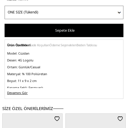
Sepete Ekle
Ürün Özellikleri
İade Koşulları
Ödeme Seçenekleri
Beden Tablosu
Model:
Cüzdan
Desen:
4G Logolu
Ortam:
Günlük/Casual
Materyal:
% 100 Poliüretan
Boyut:
11 x 9 x 2 cm
Kapama Şekli:
Fermuarlı
Devamını Gör
Yaş Grubu:
Yetişkin
Cüzdan Bölmesi Tipi:
Çoklu kart yuvaları, Banknot Bölmesi
SİZE ÖZEL ÖNERİLERİMİZ
Menşei:
Burma
5DE2SWSG7459140LTL.03