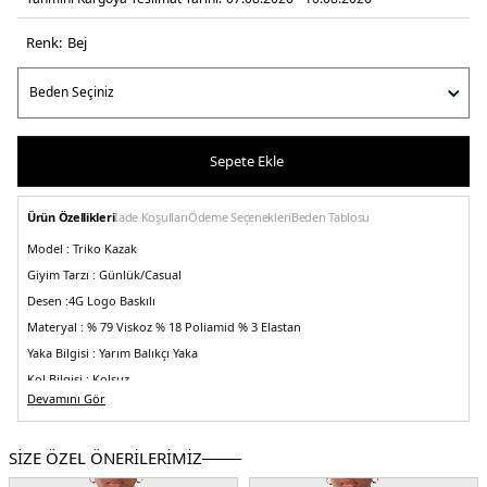
Renk:
bej
Sepete Ekle
Ürün Özellikleri
İade Koşulları
Ödeme Seçenekleri
Beden Tablosu
Model :
Triko Kazak
Giyim Tarzı :
Günlük/Casual
Desen :
4G Logo Baskılı
Materyal :
% 79 Viskoz % 18 Poliamid % 3 Elastan
Yaka Bilgisi :
Yarım Balıkçı Yaka
Kol Bilgisi :
Kolsuz
Devamını Gör
Kalıp Bilgisi :
Slim Fit
Üretim Yeri :
Çin
5DK2W3YR26Z37K0F05O.17
SİZE ÖZEL ÖNERİLERİMİZ