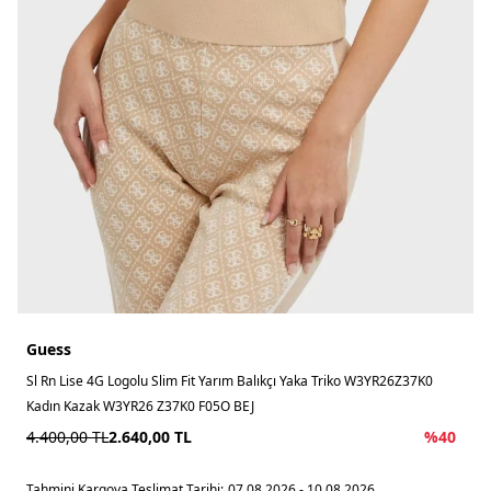
Guess
Sl Rn Lise 4G Logolu Slim Fit Yarım Balıkçı Yaka Triko W3YR26Z37K0
Kadın Kazak W3YR26 Z37K0 F05O BEJ
4.400,00
TL
2.640,00
TL
%
40
Tahmini Kargoya Teslimat Tarihi:
07.08.2026 - 10.08.2026