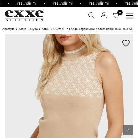
imi - Yaz İndirimi - Yaz İndirimi - Yaz İndirimi - Yaz İn
0
Anasayfa
Kadın
Giyim
Kazak
Guess Sl Rn Lise 4G Logolu Slim Fit Yarım Balıkçı Yaka Triko Kadın Kazak