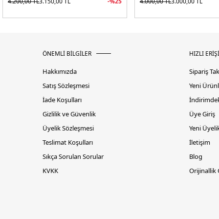
4.200,00
TL
3.150,00
TL
-%
25
4.000,00
TL
3.000,00
TL
ÖNEMLİ BİLGİLER
HIZLI ERİŞ
Hakkımızda
Sipariş Ta
Satış Sözleşmesi
Yeni Ürünl
İade Koşulları
İndirimdek
Gizlilik ve Güvenlik
Üye Giriş
Üyelik Sözleşmesi
Yeni Üyeli
Teslimat Koşulları
İletişim
Sıkça Sorulan Sorular
Blog
KVKK
Orijinallik