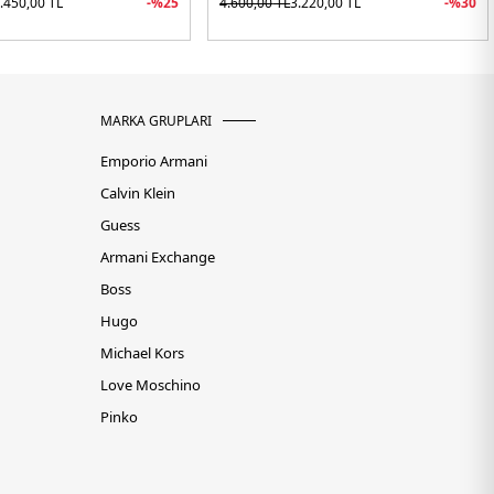
.450,00
TL
-%
25
4.600,00
TL
3.220,00
TL
-%
30
MARKA GRUPLARI
Emporio Armani
Calvin Klein
Guess
Armani Exchange
Boss
Hugo
Michael Kors
Love Moschino
Pinko