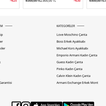
-%
25
4.000,00
TL
2.800,00
TL
-%
30
4.600,00
TL
3
İM
KATEGORİLER
kip
Love Moschino Çanta
er
Boss Erkek Ayakkabı
iler
Michael Kors Ayakkabı
Emporio Armani Kadın Çanta
k
Guess Kadın Çanta
Pinko Kadın Çanta
Calvin Klein Kadın Çanta
 Garantisi
Armani Exchange Erkek Mont