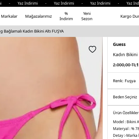
 - Yaz İndirimi - Yaz İndirimi - Yaz İndirimi - Yaz İndir
%
Yeni
Markalar
Mağazalarımız
Kargo Du
İndirim
Sezon
g Bağlamalı Kadın Bikini Altı FUŞYA
Guess
Kadın Bikini
2.000,00
TL
1
Renk:
fuşya
Ürün Özellikler
Model :
Bikini A
Materyal :
% 78
Detay :
-Marka 