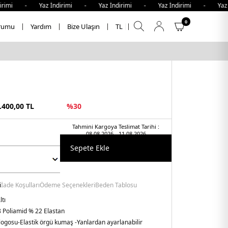
imi - Yaz İndirimi - Yaz İndirimi - Yaz İndirimi - Yaz İn
0
rumu
Yardım
Bize Ulaşın
TL
.400,00
TL
%
30
Tahmini Kargoya Teslimat Tarihi :
08.08.2026 - 11.08.2026
Sepete Ekle
i
İade Koşulları
Ödeme Seçenekleri
Beden Tablosu
ltı
 Poliamid % 22 Elastan
logosu
-Elastik örgü kumaş
-Yanlardan ayarlanabilir