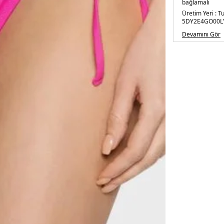
bağlamalı
Üretim Yeri :
T
5DY2E4GO00L
Devamını Gör