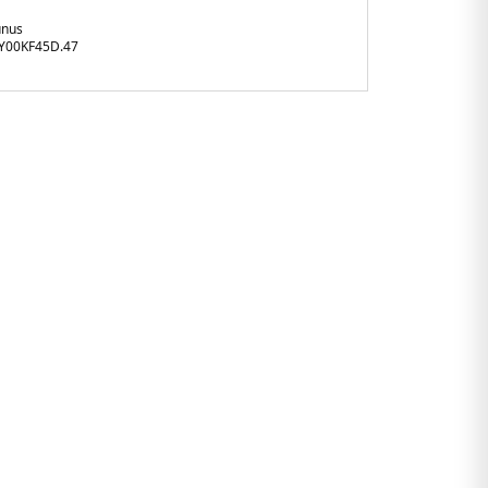
unus
Y00KF45D.47