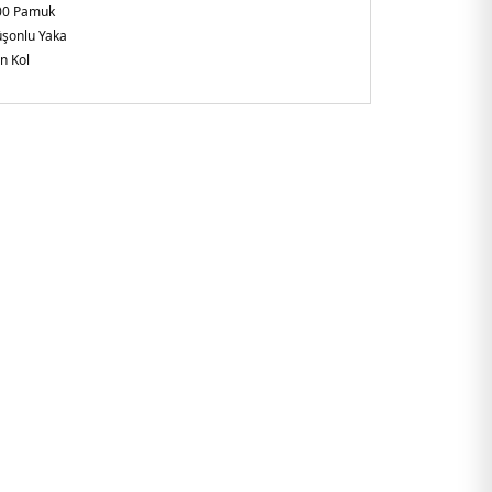
00 Pamuk
şonlu Yaka
n Kol
gular Fit
ye
ORFUHD307.07