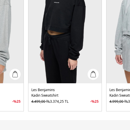
Les Benjamins
Les Benjami
Kadın Sweatshirt
Kadın Sweats
-%
25
4.499,00
TL
3.374,25
TL
-%
25
4.999,00
TL
3