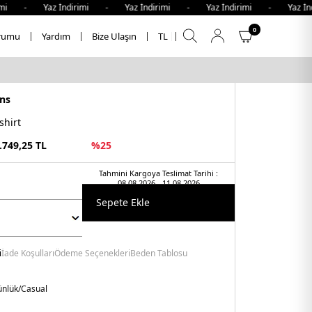
- Yaz İndirimi - Yaz İndirimi - Yaz İndirimi - Yaz İndirim
0
rumu
Yardım
Bize Ulaşın
TL
ns
shirt
.749,25
TL
%
25
Tahmini Kargoya Teslimat Tarihi :
08.08.2026 - 11.08.2026
Sepete Ekle
i
İade Koşulları
Ödeme Seçenekleri
Beden Tablosu
nlük/Casual