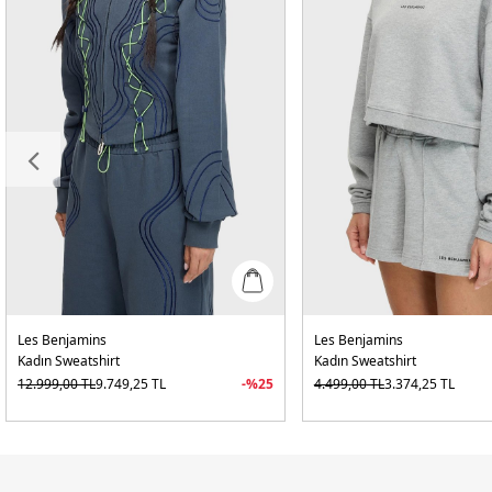
Les Benjamins
Les Benjamins
Kadın Sweatshirt
Kadın Sweatshirt
12.999,00
TL
9.749,25
TL
-%
25
4.499,00
TL
3.374,25
TL