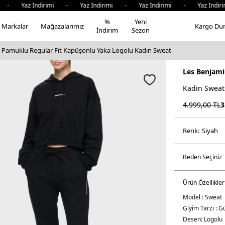
az İndirimi - Yaz İndirimi - Yaz İndirimi - Yaz İndirimi 
%
Yeni
Markalar
Mağazalarımız
Kargo Du
İndirim
Sezon
 Pamuklu Regular Fit Kapüşonlu Yaka Logolu Kadın Sweat
Les Benjami
Kadın Sweat
4.999,00
TL
3
Renk:
si̇yah
Ürün Özellikler
Model :
Sweat
Giyim Tarzı :
Gü
Desen:
Logolu