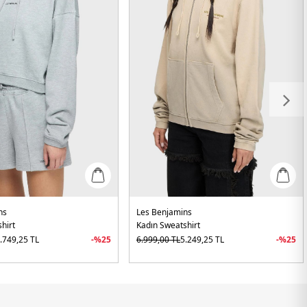
ns
Les Benjamins
hirt
Kadın Sweatshirt
.749,25
TL
-%
25
6.999,00
TL
5.249,25
TL
-%
25