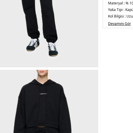
Materyal :
% 1
Yaka Tipi :
Kapü
Kol Bilgisi :
Uzu
Kalıp Bilgisi :
Re
Devamını Gör
Menşei :
Türki
5DE2LBNOOSC