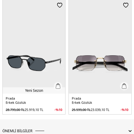
Köprü Ölçüsü:
20 mm
Sap Uzunluğu:
145 mm
Cam Malzemesi:
Poliamid
Cam Yüksekliği:
38 mm
Menşei:
İtalya
Detaylar:
2 Yıl Garanti , Orjinal kılıf
5DE10PRD52S1AB20U49.07
Yeni Sezon
Prada
Prada
Erkek Gözlük
Erkek Gözlük
28.799,00
TL
25.919,10
TL
-%
10
25.599,00
TL
23.039,10
TL
-%
10
ÖNEMLİ BİLGİLER