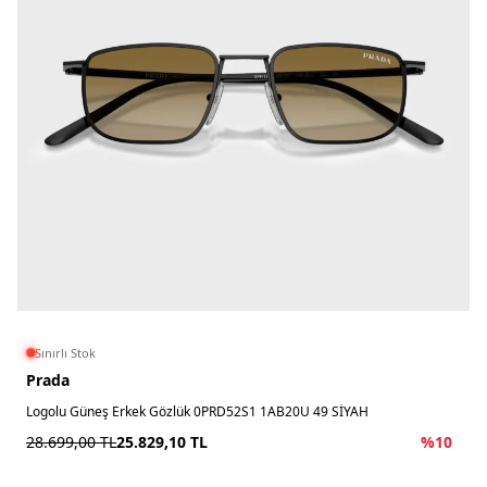
Sınırlı Stok
Prada
Logolu Güneş Erkek Gözlük 0PRD52S1 1AB20U 49 SİYAH
28.699,00
TL
25.829,10
TL
%
10