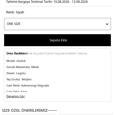
Tahmini Kargoya Teslimat Tarihi:
10.08.2026 - 13.08.2026
Renk:
si̇yah
Sepete Ekle
Ürün Özellikleri
İade Koşulları
Ödeme Seçenekleri
Beden Tablosu
Model:
Gözlük
Gövde Malzemesi:
Metal
Desen:
Logolu
Yaş Grubu:
Yetişkin
Cam Renk:
Kahverengi Degrade
Cam Şekli:
Kare
Devamını Gör
Çerçeve Renk:
Siyah
Ekartman:
49 mm
SİZE ÖZEL ÖNERİLERİMİZ
Köprü Tasarımı:
Standart