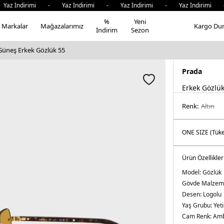
az İndirimi - Yaz İndirimi - Yaz İndirimi - Yaz İndirimi -
%
Yeni
Markalar
Mağazalarımız
Kargo Du
İndirim
Sezon
Güneş Erkek Gözlük 55
Prada
Erkek Gözlü
Renk:
altin
Ürün Özellikler
Model:
Gözlük
Gövde Malzem
Desen:
Logolu
Yaş Grubu:
Yeti
Cam Renk:
Am