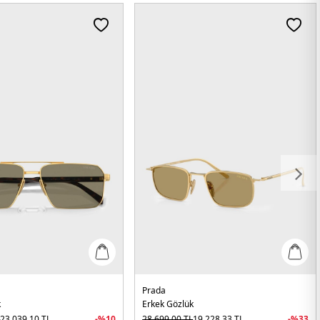
Prada
k
Erkek Gözlük
L
23.039,10
TL
-%
10
28.699,00
TL
19.228,33
TL
-%
33