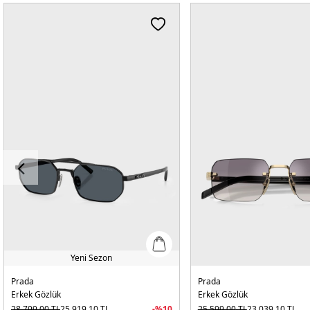
Yeni Sezon
Prada
Prada
Erkek Gözlük
Erkek Gözlük
28.799,00
TL
25.919,10
TL
-%
10
25.599,00
TL
23.039,10
TL