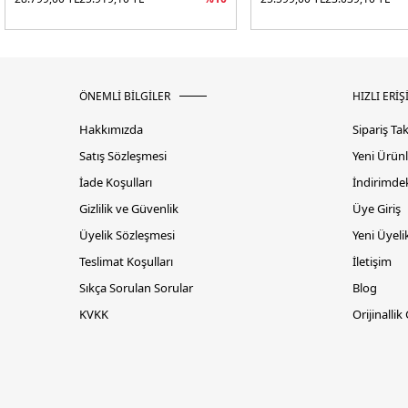
ÖNEMLİ BİLGİLER
HIZLI ERİŞ
Hakkımızda
Sipariş Ta
Satış Sözleşmesi
Yeni Ürünl
İade Koşulları
İndirimdek
Gizlilik ve Güvenlik
Üye Giriş
Üyelik Sözleşmesi
Yeni Üyeli
Teslimat Koşulları
İletişim
Sıkça Sorulan Sorular
Blog
KVKK
Orijinallik