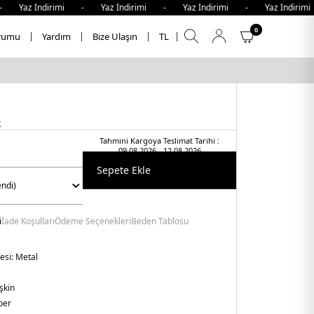
 Yaz İndirimi - Yaz İndirimi - Yaz İndirimi - Yaz İndirim
0
rumu
Yardım
Bize Ulaşın
TL
k
Tahmini Kargoya Teslimat Tarihi :
09.08.2026 - 12.08.2026
Sepete Ekle
i
İade Koşulları
Ödeme Seçenekleri
Beden Tablosu
esi:
Metal
şkin
ber