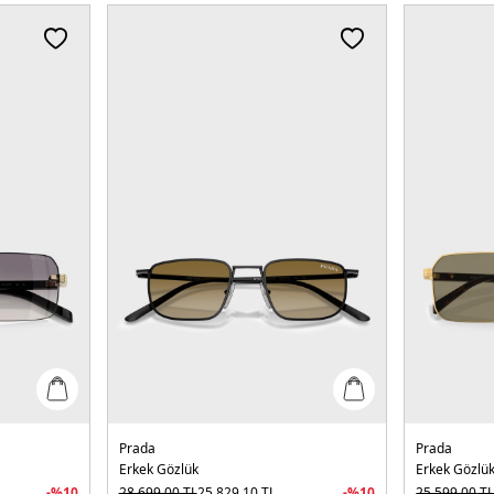
Prada
Prada
Erkek Gözlük
Erkek Gözlü
-%
10
28.699,00
TL
25.829,10
TL
-%
10
25.599,00
T