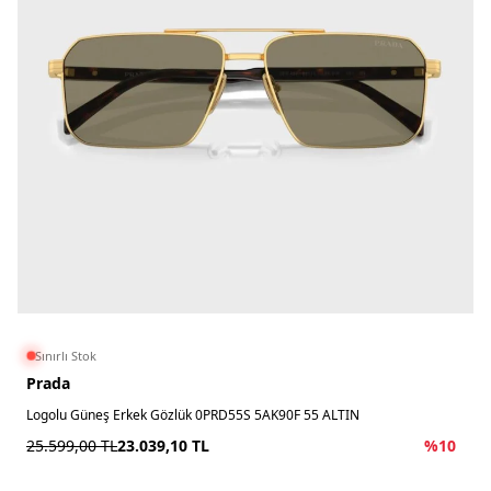
Sınırlı Stok
Prada
Logolu Güneş Erkek Gözlük 0PRD55S 5AK90F 55 ALTIN
25.599,00
TL
23.039,10
TL
%
10