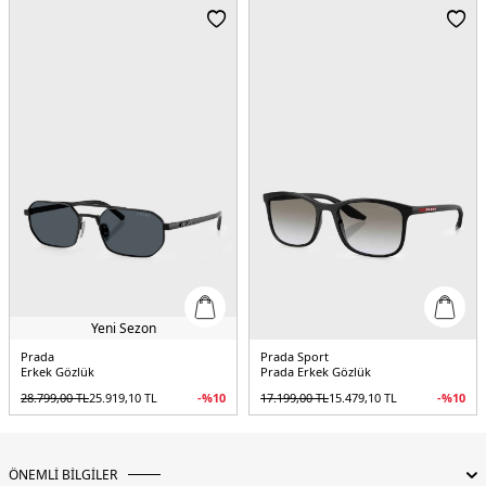
Köprü Ölçüsü:
19 mm
Sap Uzunluğu:
145 mm
Cam Malzemesi:
Poliamit Biyo
Cam Yüksekliği:
42 mm
Menşei:
İtalya
Detaylar:
2 Yıl Garanti , Orjinal kılıf
5DE10PRD55S5AK90F55.9863
Yeni Sezon
Prada
Prada Sport
Erkek Gözlük
Prada Erkek Gözlük
28.799,00
TL
25.919,10
TL
-%
10
17.199,00
TL
15.479,10
TL
-%
10
ÖNEMLİ BİLGİLER