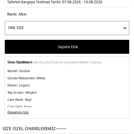
Tahmini Kargoya Teslimat Tarihi:
07.08.2026 - 10.08.2026
Renk:
altin
Sepete Ekle
Ürün Özellikleri
İade Koşulları
Ödeme Seçenekleri
Beden Tablosu
Model:
Gözlük
Gövde Malzemesi:
Metal
Desen:
Logolu
Yaş Grubu:
Yetişkin
Cam Renk:
Yeşil
Cam Şekli:
Kare
Devamını Gör
Çerçeve Renk:
Altın
Ekartman:
55 mm
SİZE ÖZEL ÖNERİLERİMİZ
Köprü Tasarımı:
Standart