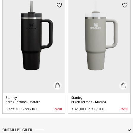
Stanley
Stanley
Erkek Termos - Matara
Erkek Termos - Matara
3.329,00
TL
2.996,10
TL
-%
10
3.329,00
TL
2.996,10
TL
-%
10
ÖNEMLİ BİLGİLER