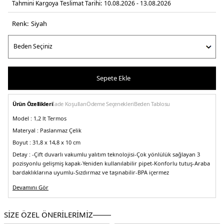
Tahmini Kargoya Teslimat Tarihi:
10.08.2026 - 13.08.2026
Renk:
siyah
Sepete Ekle
Ürün Özellikleri
İade Koşulları
Ödeme Seçenekleri
Beden Tablosu
Model :
1,2 lt Termos
Materyal :
Paslanmaz Çelik
Boyut :
31,8 x 14,8 x 10 cm
Detay :
-Çift duvarlı vakumlu yalıtım teknolojisi
-Çok yönlülük sağlayan 3
pozisyonlu gelişmiş kapak
-Yeniden kullanılabilir pipet
-Konforlu tutuş
-Araba
bardaklıklarına uyumlu
-Sızdırmaz ve taşınabilir
-BPA içermez
Üretim Yeri :
Çin
Devamını Gör
3DE01010824.4021
SİZE ÖZEL ÖNERİLERİMİZ