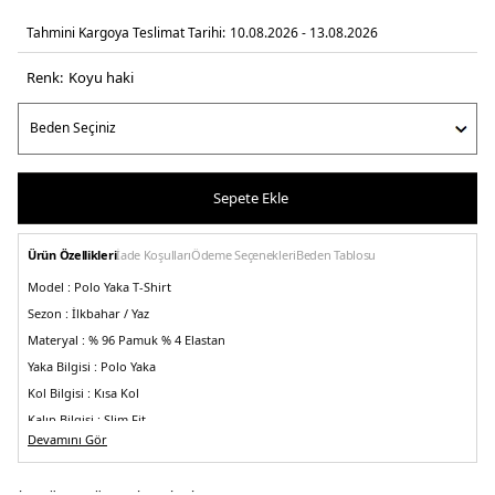
Tahmini Kargoya Teslimat Tarihi:
10.08.2026 - 13.08.2026
Renk:
koyu haki̇
Sepete Ekle
Ürün Özellikleri
İade Koşulları
Ödeme Seçenekleri
Beden Tablosu
Model :
Polo Yaka T-Shirt
Sezon :
İlkbahar / Yaz
Materyal :
% 96 Pamuk % 4 Elastan
Yaka Bilgisi :
Polo Yaka
Kol Bilgisi :
Kısa Kol
Kalıp Bilgisi :
Slim Fit
Devamını Gör
Manken Ölçüsü :
Boy : 1.87 cm / Göğüs : 90 cm / Bel : 73 cm / Basen : 92 cm /
Beden : L
Üretim Yeri :
Mısır