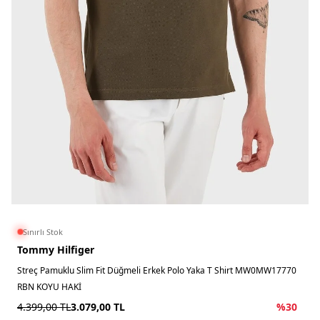
Sınırlı Stok
Tommy Hilfiger
Streç Pamuklu Slim Fit Düğmeli Erkek Polo Yaka T Shirt MW0MW17770
RBN KOYU HAKİ
4.399,00
TL
3.079,00
TL
%
30