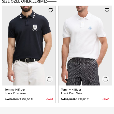
SİZE ÖZEL ÖNERİLERİMİZ
3DE1MW0MW17770RBN.116
Tommy Hilfiger
Tommy Hilfiger
Erkek Polo Yaka
Erkek Polo Yaka
5.499,00
TL
3.299,00
TL
-%
40
5.499,00
TL
3.299,00
TL
-%
40