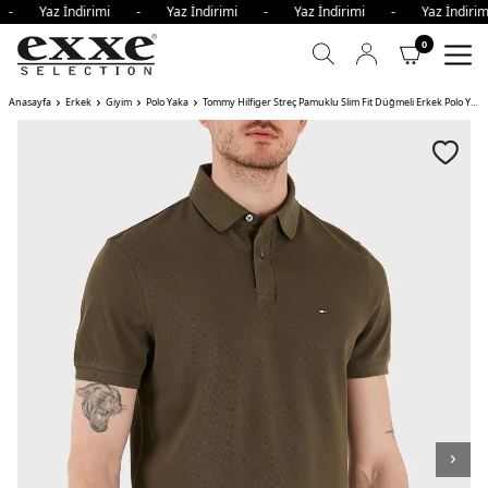
i - Yaz İndirimi - Yaz İndirimi - Yaz İndirimi - Yaz İndir
0
Anasayfa
Erkek
Giyim
Polo Yaka
Tommy Hilfiger Streç Pamuklu Slim Fit Düğmeli Erkek Polo Yaka T Shirt RBN KOYU HAKİ