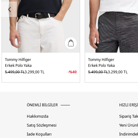
Tommy Hilfiger
Tommy Hilfiger
Erkek Polo Yaka
Erkek Polo Yaka
5.499,00
TL
3.299,00
TL
-%
40
5.499,00
TL
3.299,00
TL
ÖNEMLİ BİLGİLER
HIZLI ERİŞ
Hakkımızda
Sipariş Ta
Satış Sözleşmesi
Yeni Ürünl
İade Koşulları
İndirimdek