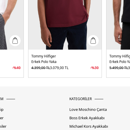
Tommy Hilfiger
Tommy Hilfi
Erkek Polo Yaka
Erkek Polo Y
-%
40
4.399,00
TL
3.079,00
TL
-%
30
5.499,00
TL
3
İM
KATEGORİLER
kip
Love Moschino Çanta
er
Boss Erkek Ayakkabı
iler
Michael Kors Ayakkabı