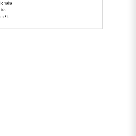
lo Yaka
 Kol
im Fit
sır
771L4F.08