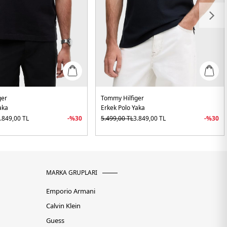
ger
Tommy Hilfiger
aka
Erkek Polo Yaka
.849,00
TL
-%
30
5.499,00
TL
3.849,00
TL
-%
30
MARKA GRUPLARI
Emporio Armani
Calvin Klein
Guess