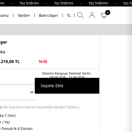
i - Yaz İndirimi - Yaz İndirimi - Yaz İndirimi - Yaz İndir
0
rumu
Yardım
Bize Ulaşın
TL
iger
aka
.219,00
TL
%
30
Tahmini Kargoya Teslimat Tarihi :
08.08.2026 - 11.08.2026
Sepete Ekle
i
İade Koşulları
Ödeme Seçenekleri
Beden Tablosu
ka T-Shirt
r / Yaz
 Pamuk % 4 Elastan