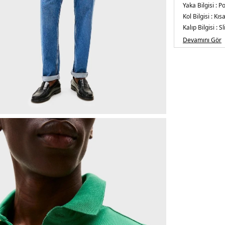
Yaka Bilgisi :
Po
Kol Bilgisi :
Kısa
Kalıp Bilgisi :
Sl
Üretim Yeri :
Mı
Devamını Gör
3DE1MW0MW17