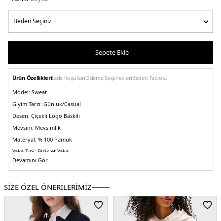
Sepete Ekle
Ürün Özellikleri
İade Koşulları
Ödeme Seçenekleri
Beden Tablosu
Model:
Sweat
Giyim Tarzı:
Günlük/Casual
Desen:
Çiçekli Logo Baskılı
Mevsim:
Mevsimlik
Materyal:
% 100 Pamuk
Yaka Tipi:
Bisiklet Yaka
Devamını Gör
Kol Boyu:
Uzun Kol
Kalıp Bilgisi:
Relaxed Fit
SİZE ÖZEL ÖNERİLERİMİZ
Menşei:
Türkiye
Detaylar:
Ribanalı etek ucu ve manşetler
2DEDW0DW20933YBL.25