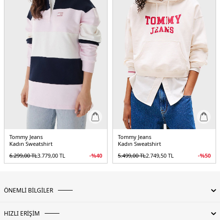
Tommy Jeans
Tommy Jeans
Kadın Sweatshirt
Kadın Sweatshirt
6.299,00
TL
3.779,00
TL
-%
40
5.499,00
TL
2.749,50
TL
-%
50
ÖNEMLİ BİLGİLER
HIZLI ERİŞİM