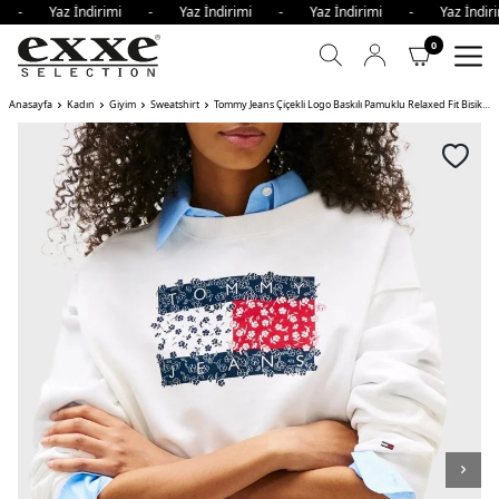
mi - Yaz İndirimi - Yaz İndirimi - Yaz İndirimi - Yaz İndi
0
Anasayfa
Kadın
Giyim
Sweatshirt
Tommy Jeans Çiçekli Logo Baskılı Pamuklu Relaxed Fit Bisiklet Yaka Bayan Sweat YBL