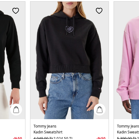
Tommy Jeans
Tommy Jean
Kadın Sweatshirt
Kadın Sweats
-%
50
4.049,00
TL
2.024,50
TL
-%
50
5.399,00
TL
2