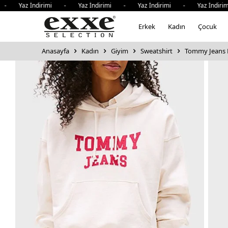
 Yaz İndirimi - Yaz İndirimi - Yaz İndirimi - Yaz İndirim
Erkek
Kadın
Çocuk
Anasayfa
Kadın
Giyim
Sweatshirt
Tommy Jeans 