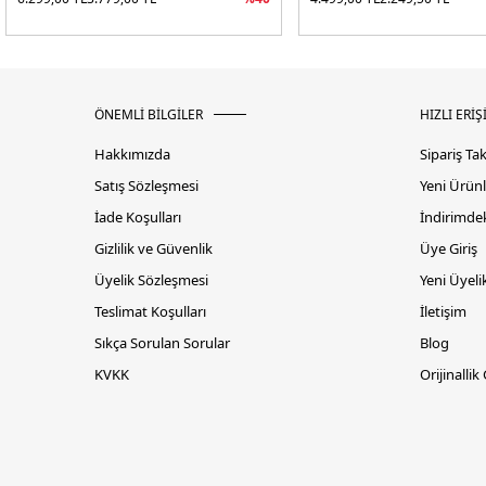
ÖNEMLİ BİLGİLER
HIZLI ERİŞ
Hakkımızda
Sipariş Ta
Satış Sözleşmesi
Yeni Ürünl
İade Koşulları
İndirimdek
Gizlilik ve Güvenlik
Üye Giriş
Üyelik Sözleşmesi
Yeni Üyeli
Teslimat Koşulları
İletişim
Sıkça Sorulan Sorular
Blog
KVKK
Orijinallik