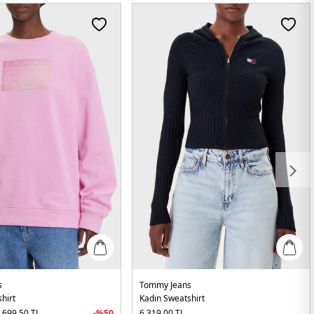
s
Tommy Jeans
hirt
Kadın Sweatshirt
.699,50
TL
-%
50
6.319,00
TL