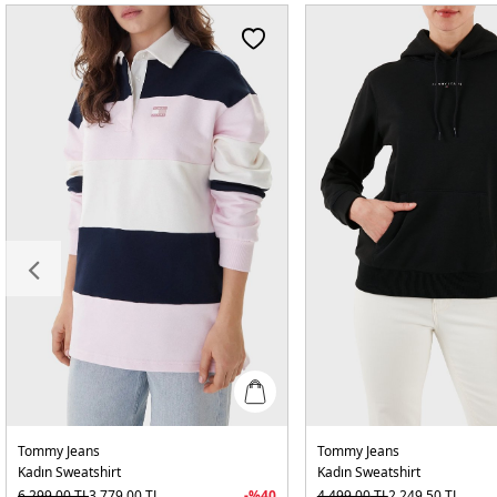
Tommy Jeans
Tommy Jeans
Kadın Sweatshirt
Kadın Sweatshirt
6.299,00
TL
3.779,00
TL
-%
40
4.499,00
TL
2.249,50
TL