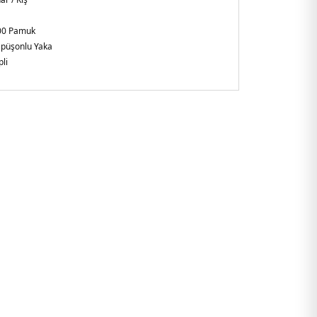
00 Pamuk
püşonlu Yaka
li
n Kol
xy Fit
ades
598YBH.25