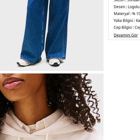
Desen :
Logolu
Materyal :
% 1
Yaka Bilgisi :
Ka
Cep Bilgisi :
Cep
Kol Bilgisi :
Uzu
Devamını Gör
Kalıp Bilgisi :
Bo
Menşei :
Bangl
2DEDW0DW21