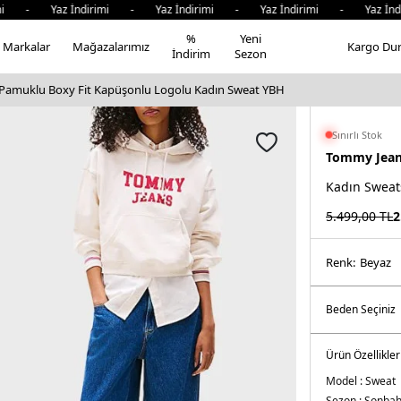
i - Yaz İndirimi - Yaz İndirimi - Yaz İndirimi - Yaz İndir
%
Yeni
Markalar
Mağazalarımız
Kargo Du
İndirim
Sezon
Pamuklu Boxy Fit Kapüşonlu Logolu Kadın Sweat YBH
Sınırlı Stok
Tommy Jea
Kadın Sweat
5.499,00
TL
2
Renk:
beyaz
Ürün Özellikler
Model :
Sweat
Sezon :
Sonbaha