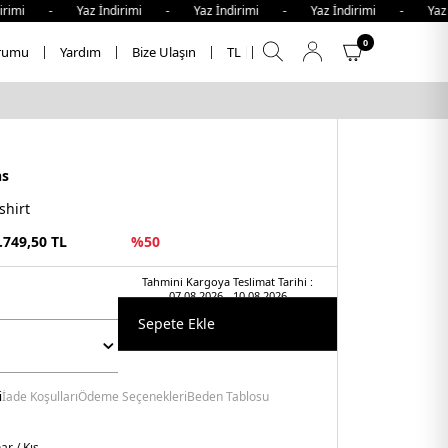
imi - Yaz İndirimi - Yaz İndirimi - Yaz İndirimi - Yaz İn
0
rumu
Yardım
Bize Ulaşın
TL
ns
shirt
.749,50
TL
%
50
Tahmini Kargoya Teslimat Tarihi :
07.08.2026 - 10.08.2026
Sepete Ekle
i
İade Koşulları
Ödeme Seçenekleri
Beden Tablosu
r / Kış