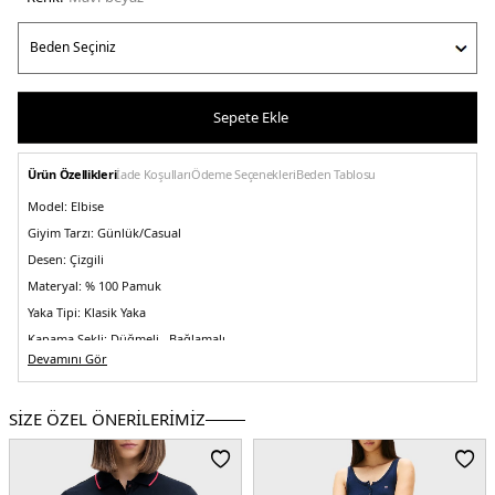
Sepete Ekle
Ürün Özellikleri
İade Koşulları
Ödeme Seçenekleri
Beden Tablosu
Model:
Elbise
Giyim Tarzı:
Günlük/Casual
Desen:
Çizgili
Materyal:
% 100 Pamuk
Yaka Tipi:
Klasik Yaka
Kapama Şekli:
Düğmeli , Bağlamalı
Devamını Gör
Kol Tipi:
Kısa Kol
Kumaş Tipi:
Dokuma
SİZE ÖZEL ÖNERİLERİMİZ
Boy:
Mini
Kalıp Bilgisi:
Comfort Fit
Yaş Grubu:
Yetişkin