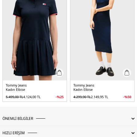
Menşei:
Kamboçya
2DEDW0DW206170A5.4225
Tommy Jeans
Tommy Jeans
Kadın Elbise
Kadın Elbise
5.499,00
TL
4.124,00
TL
-%
25
4.299,90
TL
2.149,95
TL
-%
50
ÖNEMLİ BİLGİLER
HIZLI ERİŞİM