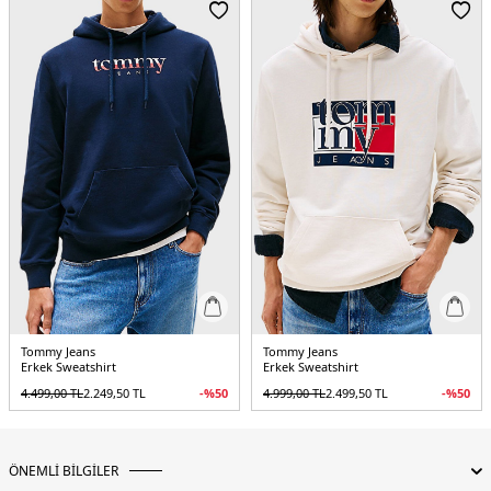
üretilmiştir ve belirgin bir görünüm için kalın bir logoya sahiptir.
Üretim Yeri :
Bangladeş
3DE1DM0DM22092BDS.07
Tommy Jeans
Tommy Jeans
Erkek Sweatshirt
Erkek Sweatshirt
4.499,00
TL
2.249,50
TL
-%
50
4.999,00
TL
2.499,50
TL
-%
50
ÖNEMLİ BİLGİLER