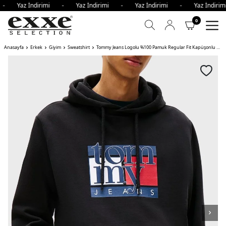
 - Yaz İndirimi - Yaz İndirimi - Yaz İndirimi - Yaz İndir
0
Anasayfa
Erkek
Giyim
Sweatshirt
Tommy Jeans Logolu %100 Pamuk Regular Fit Kapüşonlu Erkek Sweat BDS