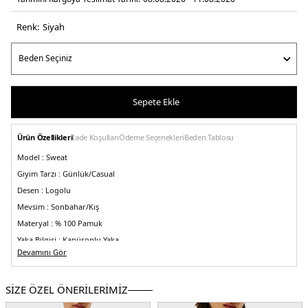
Renk:
si̇yah
Sepete Ekle
Ürün Özellikleri
İade Koşulları
Ödeme Seçenekleri
Beden Tablosu
Model :
Sweat
Giyim Tarzı :
Günlük/Casual
Desen :
Logolu
Mevsim :
Sonbahar/Kış
Materyal :
% 100 Pamuk
Yaka Bilgisi :
Kapüşonlu Yaka
Devamını Gör
Kol Bilgisi :
Uzun Kol
Cep Tipi :
Kanguru Cepli
SİZE ÖZEL ÖNERİLERİMİZ
Kalıp Bilgisi :
Regular Fit
Detay :
-Ribanalı manşetler ve etek ucu
-Saf pamuklu havlu kumaştan