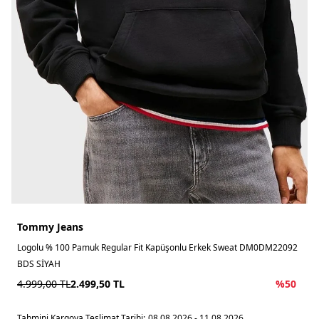
Tommy Jeans
Logolu % 100 Pamuk Regular Fit Kapüşonlu Erkek Sweat DM0DM22092
BDS SİYAH
4.999,00
TL
2.499,50
TL
%
50
Tahmini Kargoya Teslimat Tarihi:
08.08.2026 - 11.08.2026