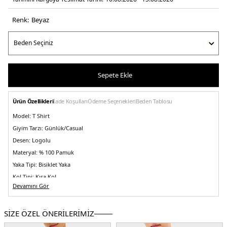
Renk:
beyaz
Sepete Ekle
Ürün Özellikleri
İade Koşulları
Ödeme Seçenekleri
Beden Tablosu
Model:
T Shirt
Giyim Tarzı:
Günlük/Casual
Desen:
Logolu
Materyal:
% 100 Pamuk
Yaka Tipi:
Bisiklet Yaka
Kol Tipi:
Kısa Kol
Devamını Gör
Kumaş Tipi:
Örme
Boy:
Standart
SİZE ÖZEL ÖNERİLERİMİZ
Kalıp Bilgisi:
Regular Fit
Yaş Grubu:
Yetişkin