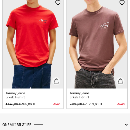
Menşei:
Hindistan
3DE1DM0DM22546YBH.25
Tommy Jeans
Tommy Jeans
Erkek T-Shirt
Erkek T-Shirt
1.649,00
TL
989,00
TL
-%
40
2.099,00
TL
1.259,00
TL
-%
40
ÖNEMLİ BİLGİLER