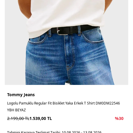
Tommy Jeans
Logolu Pamuklu Regular Fit Bisiklet Yaka Erkek T Shirt DM0DM22546
YBH BEYAZ
2.199,00
TL
1.539,00
TL
%
30
Tahmini Kargoya Teslimat Tarihi:
10.08.2026 - 13.08.2026