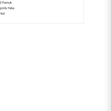
0 Pamuk
şonlu Yaka
 Kol
ru Cepli
gular Fit
e
alı etek ucu ve manşetler
0258C1G.12