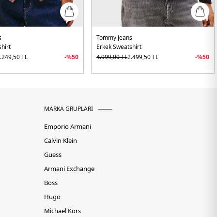
s
Tommy Jeans
hirt
Erkek Sweatshirt
.249,50
TL
-%
50
4.999,00
TL
2.499,50
TL
-%
50
MARKA GRUPLARI
Emporio Armani
Calvin Klein
Guess
Armani Exchange
Boss
Hugo
Michael Kors