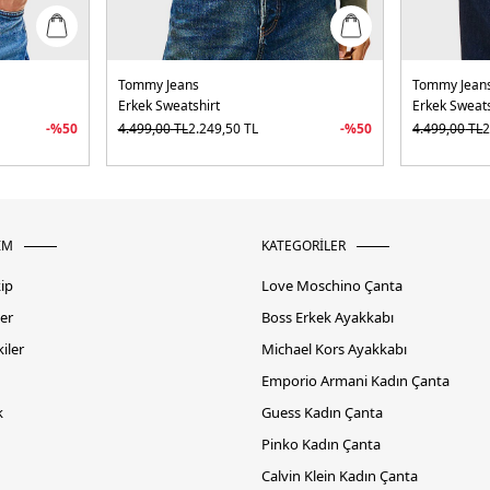
Tommy Jeans
Tommy Jean
Erkek Sweatshirt
Erkek Sweats
-%
50
4.499,00
TL
2.249,50
TL
-%
50
4.499,00
TL
2
İM
KATEGORİLER
kip
Love Moschino Çanta
er
Boss Erkek Ayakkabı
iler
Michael Kors Ayakkabı
Emporio Armani Kadın Çanta
k
Guess Kadın Çanta
Pinko Kadın Çanta
Calvin Klein Kadın Çanta