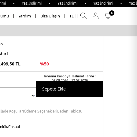
 - Yaz İndirimi - Yaz İndirimi - Yaz İndirimi - Yaz İndir
0
rumu
Yardım
Bize Ulaşın
TL
ns
hirt
.499,50
TL
%
50
Tahmini Kargoya Teslimat Tarihi :
t
09.08.2026 - 12.08.2026
Sepete Ekle
i
İade Koşulları
Ödeme Seçenekleri
Beden Tablosu
nlük/Casual