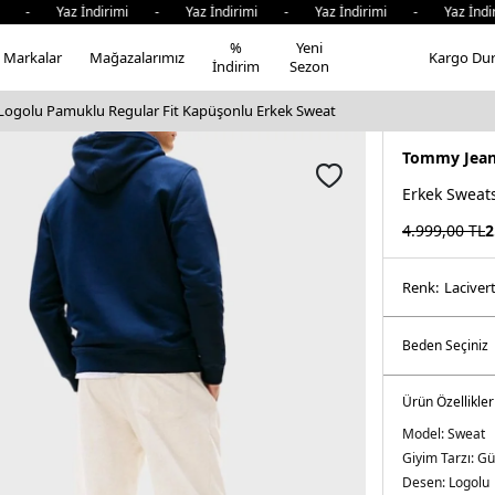
Yaz İndirimi - Yaz İndirimi - Yaz İndirimi - Yaz İndirimi
%
Yeni
Markalar
Mağazalarımız
Kargo Du
İndirim
Sezon
ogolu Pamuklu Regular Fit Kapüşonlu Erkek Sweat
Tommy Jea
Erkek Sweats
4.999,00
TL
2
Renk:
laci̇ver
Ürün Özellikler
Model:
Sweat
Giyim Tarzı:
Gü
Desen:
Logolu