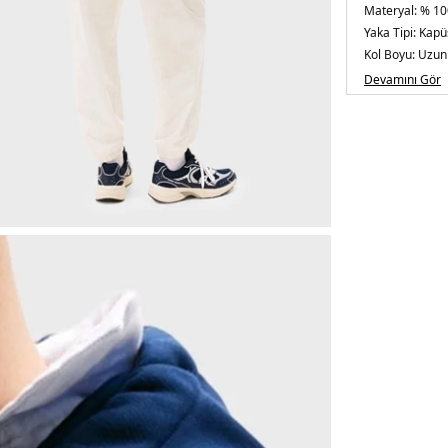
Materyal:
% 10
Yaka Tipi:
Kapü
Kol Boyu:
Uzun
Cep Tipi:
Kangu
Devamını Gör
Kalıp Bilgisi:
Re
Menşei:
Türkiy
Detaylar:
Riban
3DE1DM0DM2