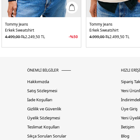
Tommy Jeans
Tommy Jeans
Erkek Sweatshirt
Erkek Sweatshirt
4.499,00
TL
2.249,50
TL
-%
50
4.999,00
TL
2.499,50
TL
ÖNEMLİ BİLGİLER
HIZLI ERİŞ
Hakkımızda
Sipariş Ta
Satış Sözleşmesi
Yeni Ürünl
İade Koşulları
İndirimdek
Gizlilik ve Güvenlik
Üye Giriş
Üyelik Sözleşmesi
Yeni Üyeli
Teslimat Koşulları
İletişim
Sıkça Sorulan Sorular
Blog