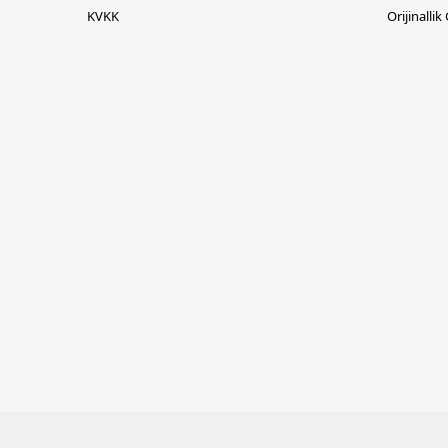
KVKK
Orijinallik