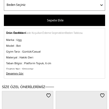
Sepete Ekle
Ürün Özellikleri
İade Koşulları
Ödeme Seçenekleri
Beden Tablosu
Marka :
Ugg
Model :
Bot
Giyim Tarzı :
Günlük/Casual
Materyal :
Hakiki Deri
Taban Bilgisi :
Platform Topuk, 6 cm
Üretim Yeri :
Filipinler
5DK21135092.07
Devamını Gör
SİZE ÖZEL ÖNERİLERİMİZ