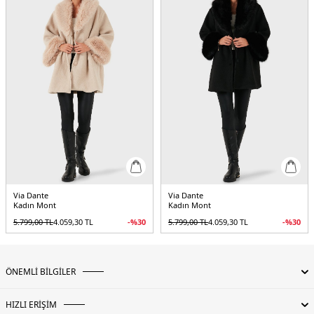
Via Dante
Via Dante
Kadın Mont
Kadın Mont
5.799,00
TL
4.059,30
TL
-%
30
5.799,00
TL
4.059,30
TL
-%
30
ÖNEMLİ BİLGİLER
HIZLI ERİŞİM