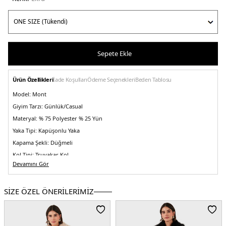
Sepete Ekle
Ürün Özellikleri
İade Koşulları
Ödeme Seçenekleri
Beden Tablosu
Model:
Mont
Giyim Tarzı:
Günlük/Casual
Materyal:
% 75 Polyester % 25 Yün
Yaka Tipi:
Kapüşonlu Yaka
Kapama Şekli:
Düğmeli
Kol Tipi:
Truvakar Kol
Devamını Gör
Astar Durumu:
Astarlı
Kalıp Bilgisi:
Oversize Fit
SİZE ÖZEL ÖNERİLERİMİZ
Manken Bedeni:
Boy : 1.80 cm / Göğüs : 80 cm / Bel : 60 cm / Basen : 89 cm /
Beden : Onesıze
Menşei:
İtalya
5DK2690920.69