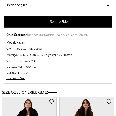
Sepete Ekle
Ürün Özellikleri
İade Koşulları
Ödeme Seçenekleri
Beden Tablosu
Model:
Kaban
Giyim Tarzı:
Günlük/Casual
Materyal:
% 60 Viskon % 35 Polyester % 5 Elastan
Yaka Tipi:
Kruvaze Yaka
Kapama Şekli:
Düğmeli
Kol Tipi:
Uzun Kol
Devamını Gör
Cep:
Cepli
Kumaş Tipi:
Belirtilmemiş
SİZE ÖZEL ÖNERİLERİMİZ
Boy:
Uzun
Kalıp Bilgisi:
Relaxed Fit
Manken Bedeni:
Boy : 1.80 cm / Göğüs : 80 cm / Bel : 60 cm / Basen : 89 cm /
Beden : S-M
Yaş Grubu:
Yetişkin