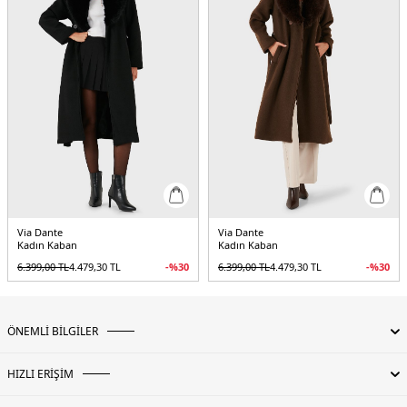
Menşei:
İtalya
5DK268821012.17
Via Dante
Via Dante
Kadın Kaban
Kadın Kaban
6.399,00
TL
4.479,30
TL
-%
30
6.399,00
TL
4.479,30
TL
-%
30
ÖNEMLİ BİLGİLER
HIZLI ERİŞİM