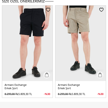
SİZE ÖZEL ÖNERİLERİMİZ
Manken Bedeni:
Boy : 1.90 cm / Göğüs : 108 cm / Bel : 85 cm / Basen : 100 cm
/ Beden : L
Yaş Grubu:
Yetişkin
Menşei:
Kamboçya
Detaylar:
- Hızlı kuruyan kumaş
5DY1XM000832AF22577F1169.728
Armani Exchange
Armani Exchange
Erkek Şort
Erkek Şort
8.299,00
TL
5.809,30
TL
-%
30
8.299,00
TL
5.809,30
TL
-%
30