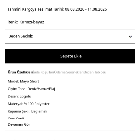
Tahmini Kargoya Teslimat Tarihi:
08.08.2026 - 11.08.2026
Renk:
kirmizi-beyaz
Sepete Ekle
Ürün Özellikleri
İade Koşulları
Ödeme Seçenekleri
Beden Tablosu
Model:
Mayo Short
Giyim Tarzı:
Deniz/Havuz/Plaj
Desen:
Logolu
Materyal:
% 100 Polyester
Kapama Şekli:
Bağlamalı
Cep:
Cepli
Devamını Gör
Kumaş Tipi:
Dokuma
Kalıp Bilgisi:
Regular Fit