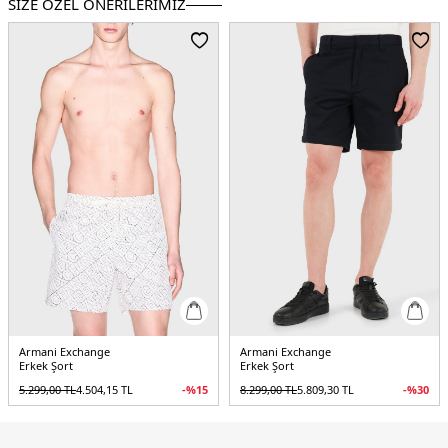
SİZE ÖZEL ÖNERİLERİMİZ
Armani Exchange
Armani Exchange
Erkek Şort
Erkek Şort
5.299,00
TL
4.504,15
TL
-%
15
8.299,00
TL
5.809,30
TL
-%
30