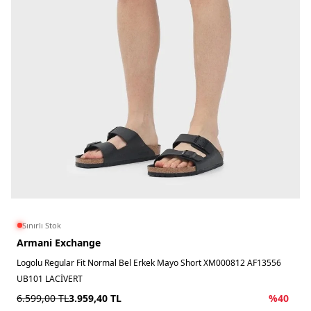
Sınırlı Stok
Armani Exchange
Logolu Regular Fit Normal Bel Erkek Mayo Short XM000812 AF13556
UB101 LACİVERT
6.599,00
TL
3.959,40
TL
%
40