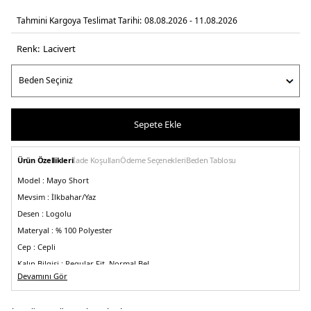
Tahmini Kargoya Teslimat Tarihi:
08.08.2026 - 11.08.2026
Renk:
laci̇vert
Sepete Ekle
Ürün Özellikleri
İade Koşulları
Ödeme Seçenekleri
Beden Tablosu
Model :
Mayo Short
Mevsim :
İlkbahar/Yaz
Desen :
Logolu
Materyal :
% 100 Polyester
Cep :
Cepli
Kalıp Bilgisi :
Regular Fit, Normal Bel
Devamını Gör
Menşei :
Çin
5DE1XM000812AF13556UB101.12