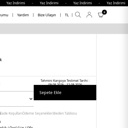
az İndirimi - Yaz İndirimi - Yaz İndirimi - Yaz İndirimi -
0
rumu
Yardım
Bize Ulaşın
TL
k
Tahmini Kargoya Teslimat Tarihi :
t
09.08.2026 - 12.08.2026
Sepete Ekle
i
İade Koşulları
Ödeme Seçenekleri
Beden Tablosu
k
nlük / Özel Gün / Ofis