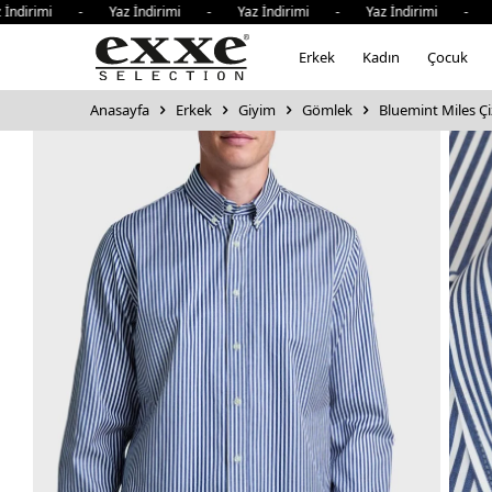
dirimi - Yaz İndirimi - Yaz İndirimi - Yaz İndirimi - Yaz 
Erkek
Kadın
Çocuk
Anasayfa
Erkek
Giyim
Gömlek
Bluemint Miles Ç