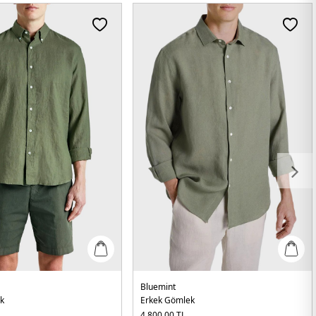
Bluemint
k
Erkek Gömlek
4.800,00
TL