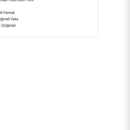
00 Pamuk
ğmeli Yaka
:
Düğmeli
n Kol
gular Fit
ye
704MW274.12