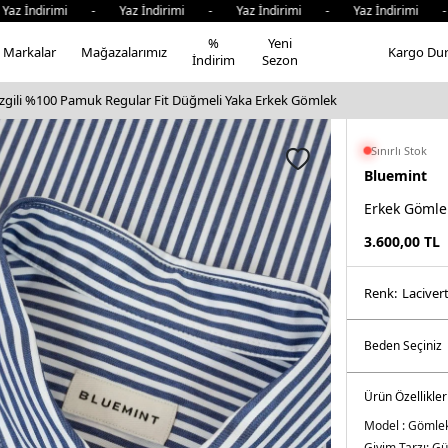
İndirimi - Yaz İndirimi - Yaz İndirimi - Yaz İndirimi - Y
%
Yeni
Markalar
Mağazalarımız
Kargo Du
İndirim
Sezon
izgili %100 Pamuk Regular Fit Düğmeli Yaka Erkek Gömlek
Sınırlı Stok
Bluemint
Erkek Gömle
3.600,00
TL
Renk:
laci̇ver
Ürün Özellikler
Model :
Gömle
Giyim Tarzı:
Gü