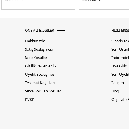
ÖNEMLİ BİLGİLER
HIZLI ERİŞ
Hakkımızda
Sipariş Ta
Satış Sözleşmesi
Yeni Ürünl
İade Koşulları
İndirimdek
Gizlilik ve Güvenlik
Üye Giriş
Üyelik Sözleşmesi
Yeni Üyeli
Teslimat Koşulları
İletişim
Sıkça Sorulan Sorular
Blog
KVKK
Orijinallik