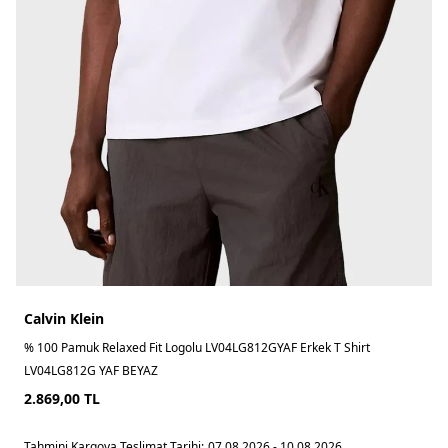
Calvin Klein
% 100 Pamuk Relaxed Fit Logolu LV04LG812GYAF Erkek T Shirt
LV04LG812G YAF BEYAZ
2.869,00
TL
Tahmini Kargoya Teslimat Tarihi:
07.08.2026 - 10.08.2026