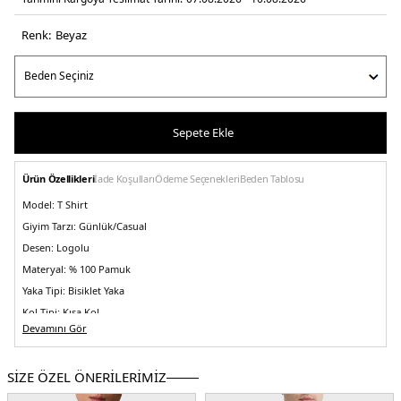
Renk:
beyaz
Sepete Ekle
Ürün Özellikleri
İade Koşulları
Ödeme Seçenekleri
Beden Tablosu
Model:
T Shirt
Giyim Tarzı:
Günlük/Casual
Desen:
Logolu
Materyal:
% 100 Pamuk
Yaka Tipi:
Bisiklet Yaka
Kol Tipi:
Kısa Kol
Devamını Gör
Kumaş Tipi:
Belirtilmemiş
Boy:
Standart
SİZE ÖZEL ÖNERİLERİMİZ
Kalıp Bilgisi:
Relaxed Fit
Yaş Grubu:
Yetişkin