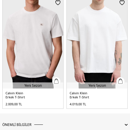
Menşei:
Hindistan
5DE1LV04LG812GYAF.25
Yeni Sezon
Yeni Sezon
Calvin Klein
Calvin Klein
Erkek T-Shirt
Erkek T-Shirt
2.009,00
TL
4.019,00
TL
ÖNEMLİ BİLGİLER